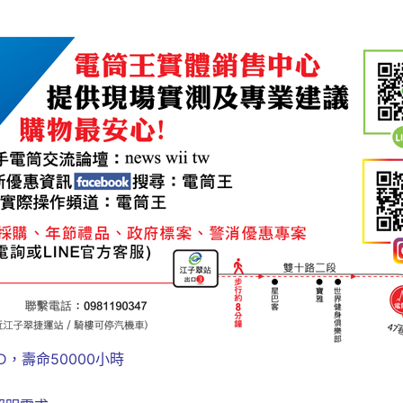
三
光
源
多
用
途
手
電
筒
數
量
LED，壽命50000小時