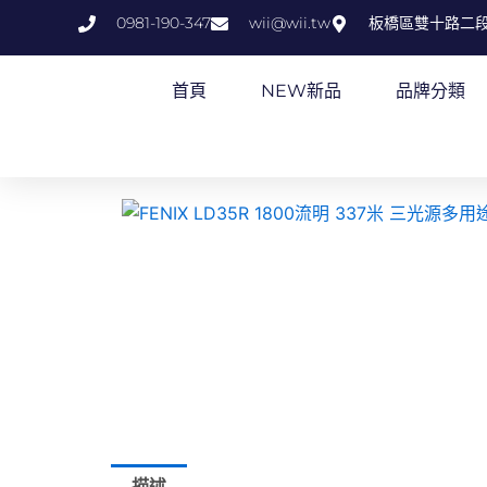
跳
0981-190-347
wii@wii.tw
板橋區雙十路二段
至
主
首頁
NEW新品
品牌分類
要
內
容
描述