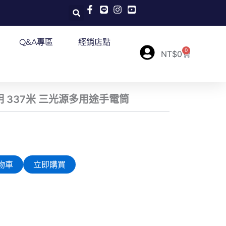
Q&A專區
經銷店點
0
購
NT$
0
物
籃
0流明 337米 三光源多用途手電筒
物車
立即購買