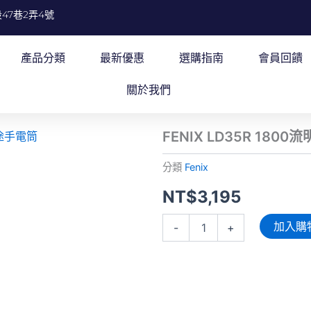
47巷2弄4號
產品分類
最新優惠
選購指南
會員回饋
關於我們
FENIX LD35R 180
分類
Fenix
NT$
3,195
FENIX
加入購
-
+
LD35R
1800
流
明
337
米