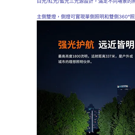
白光/紅光/藍光三光源設計，滿足不同場景的
主側雙燈，側燈可實現單側照明和雙側360°