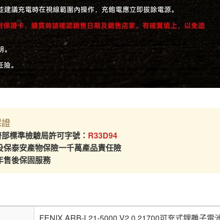
保證
經濟部標準檢驗局許可字號：
R33D94
投保泰安產物保險一千萬產品責任險
年售後保固服務
FENIX ARB-L21-5000 V2.0 21700可充式鋰離子