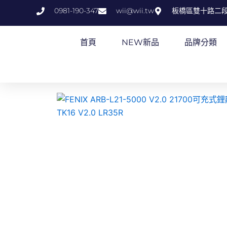
跳
0981-190-347
wii@wii.tw
板橋區雙十路二段
至
主
首頁
NEW新品
品牌分類
要
內
容