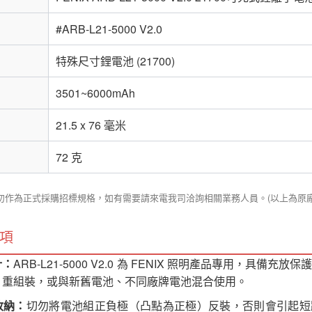
#ARB-L21-5000 V2.0
特殊尺寸鋰電池 (21700)
3501~6000mAh
21.5 x 76 毫米
72 克
請勿作為正式採購招標規格，如有需要請來電我司洽詢相關業務人員。(以上為原
項
計：
ARB-L21-5000 V2.0 為 FENIX 照明產品專用，具備
、重組裝，或與新舊電池、不同廠牌電池混合使用。
收納：
切勿將電池組正負極（凸點為正極）反裝，否則會引起短