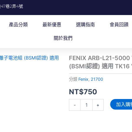
47巷2弄4號
產品分類
最新優惠
選購指南
會員回饋
關於我們
FENIX ARB-L21-50
(BSMI認證) 適用 TK16 
分類
Fenix
,
21700
NT$
750
FENIX
加入購
-
+
ARB-
L21-
5000
V2.0
21700