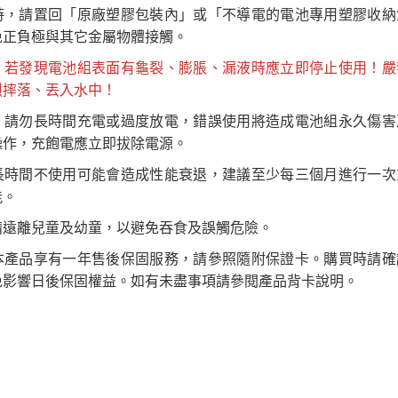
時，請置回「原廠塑膠包裝內」或「不導電的電池專用塑膠收納
免正負極與其它金屬物體接觸。
：
若發現電池組表面有龜裂、膨脹、漏液時應立即停止使用！嚴
烈摔落、丟入水中！
：
請勿長時間充電或過度放電，錯誤使用將造成電池組永久傷害
操作，充飽電應立即拔除電源。
長時間不使用可能會造成性能衰退，建議至少每三個月進行一次
能。
請遠離兒童及幼童，以避免吞食及誤觸危險。
本產品享有一年售後保固服務，請參照隨附保證卡。購買時請確
免影響日後保固權益。如有未盡事項請參閱產品背卡說明。