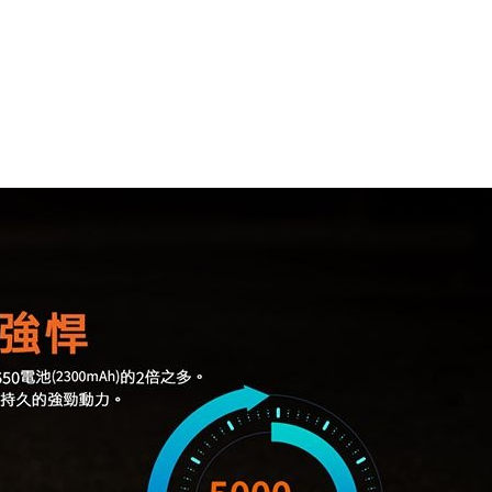
可
充
式
鋰
離
子
電
池
組
(BSMI
認
證)
適
用
TK16
V2.0
LR35R
數
量