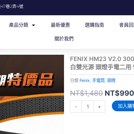
47巷2弄4號
產品分類
最新優惠
選購指南
會員回
關於我們
FENIX HM23 V2.0
白雙光源 頭燈手電二用 快
分類
Fenix
,
手電筒
,
頭燈
原
NT$
1,480
NT$
99
始
FENIX
加入購
-
+
HM23
價
V2.0
300
格：
流
明