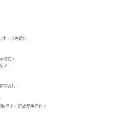
用
快
拆
AA/14500
數
量
度實用性，最高輸出
光模式，
拆卸，
取得便利。
。
或裝備上，解放雙手操作。