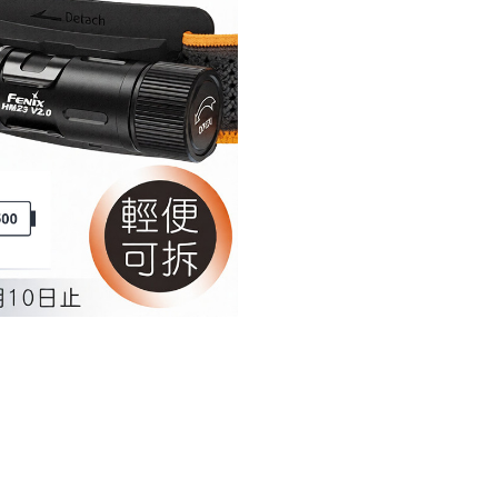
NT$1,4
88
米
高
可
靠
多
用
途
輕
便
頭
燈
紅
白
雙
光
源
頭
燈
手
電
二