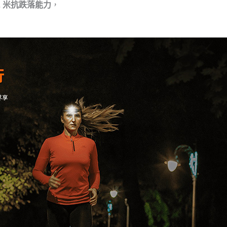
2 米抗跌落能力
，