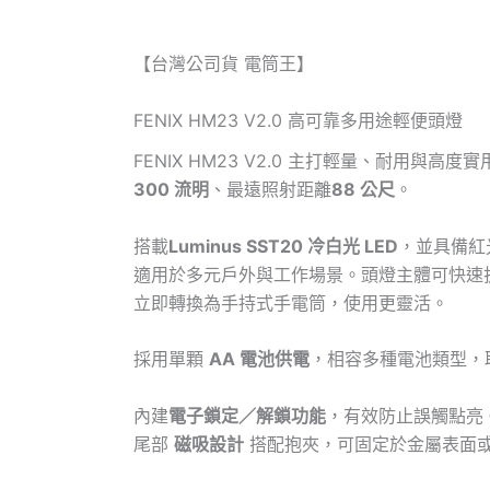
【台灣公司貨 電筒王】
FENIX HM23 V2.0 高可靠多用途輕便頭燈
FENIX HM23 V2.0 主打輕量、耐用與高
300 流明
、最遠照射距離
88 公尺
。
搭載
Luminus SST20 冷白光 LED
，並具備紅
適用於多元戶外與工作場景。頭燈主體可快速
立即轉換為手持式手電筒，使用更靈活。
採用單顆
AA 電池供電
，相容多種電池類型，
內建
電子鎖定／解鎖功能
，有效防止誤觸點亮
尾部
磁吸設計
搭配抱夾，可固定於金屬表面