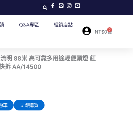
饋
Q&A專區
經銷店點
0
購
NT$
0
物
籃
 300流明 88米 高可靠多用途輕便頭燈 紅
拆 AA/14500
目
0
前
物車
立即購買
價
格：