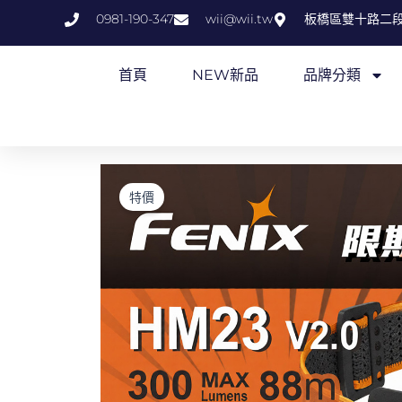
跳
0981-190-347
wii@wii.tw
板橋區雙十路二段
至
主
首頁
NEW新品
品牌分類
要
內
容
特價