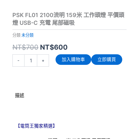
PSK FL01 2100流明 159米 工作頭燈 平價頭
燈 USB-C 充電 尾部磁吸
分類
未分類
原
目
NT$
700
NT$
600
始
前
PSK
加入購物車
立即購買
-
+
FL01
價
價
2100
流
格：
格：
明
159
NT$700。
NT$600。
米
描述
工
作
頭
燈
平
【電筒王獨家精選】
價
頭