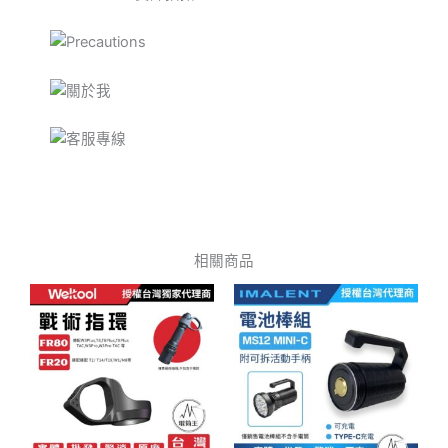
相關商品
此
產
品
有
多
種
款