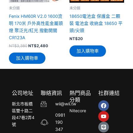
未分類
未分類
Fenix HM60R V2.0 1600流
18650電池盒 保護盒 二顆
明 170米 戶外高性能金屬頭
裝 電池盒 收納盒 18650 平
燈 聚泛光/紅光 撥動開關
頭/尖頭
CR123A
NT$
20
NT$
3,380
NT$
2,480
加入購物車
加入購物車
公司地址
聯絡資訊
熱門商品
社群連結
分類
F
Y
L
新北市板橋
wii@wii.tw
a
o
i
區雙十路二
Nitecore
c
u
n
0981
段47巷2弄4
e
t
e
190
b
u
號
o
b
347