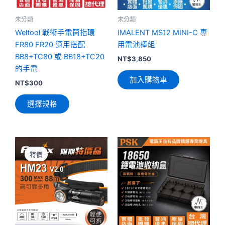
式。
可
未分類
未分類
在
Weltool 戰術手電筒指環
IMALENT MS12 MINI-C 専
產
FR80 FR20 適用搭配
用電池棒組
品
BB8+TC80 或 BB18+TC20
NT$
3,850
頁
的手電
加入購物車
面
NT$
300
選
選擇規格
擇
選
項
原
目
始
前
特價
特價
價
價
格：
格：
NT$3,380。
NT$2,480。