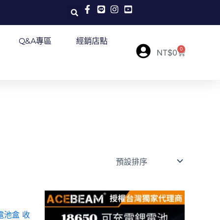
Q&A專區
經銷店點
0
購
NT$
0
物
籃
此
產
電池盒 收