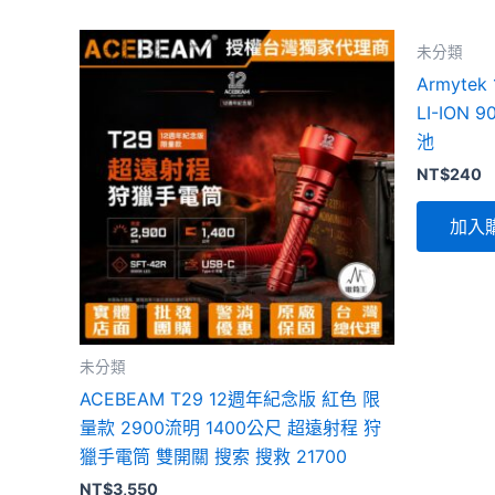
未分類
Armyte
LI-ION 
池
NT$
240
加入
未分類
ACEBEAM T29 12週年紀念版 紅色 限
量款 2900流明 1400公尺 超遠射程 狩
獵手電筒 雙開關 搜索 搜救 21700
NT$
3,550