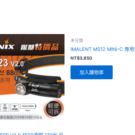
原
目
未分類
始
前
價
價
IMALENT MS12 MINI-C 
格：
格：
NT$
3,850
NT$3,380。
NT$2,480。
加入購物車
M60R V2.0 1600流明 170米 戶