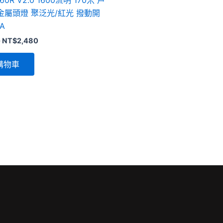
金屬頭燈 聚泛光/紅光 撥動開
A
0
NT$
2,480
購物車