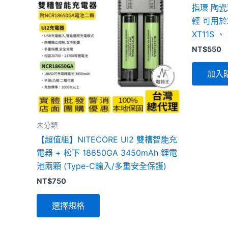
品
指環 陶瓷
有
輕 可用於XT
多
XT11S 、 
種
NT$
550
款
式。
加入
可
在
產
品
未分類
頁
【超值組】NITECORE UI2 雙槽智能充
面
電器 + 松下 18650GA 3450mAh 鋰電
選
池兩顆 (Type-C輸入/多重安全保護)
擇
NT$
750
選
項
選擇規格