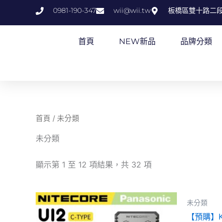
跳
0981-190-347
wii@wii.tw
板橋區雙十路二段
至
主
首頁
NEW新品
品牌分類
要
內
容
首頁
/ 未分類
未分類
顯示第 1 至 12 項結果，共 32 項
此
未分類
產
【預購】K