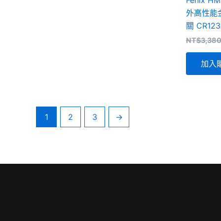
外高性能
關 CR123
NT$
3,38
加入
1
2
3
→