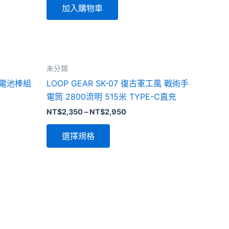
加入購物車
此
未分類
產
専用電池棒組
LOOP GEAR SK-07 復古軍工風 戰術手
品
電筒 2800流明 515米 TYPE-C直充
有
NT$
2,350
–
NT$
2,950
多
種
選擇規格
款
式。
可
在
產
品
頁