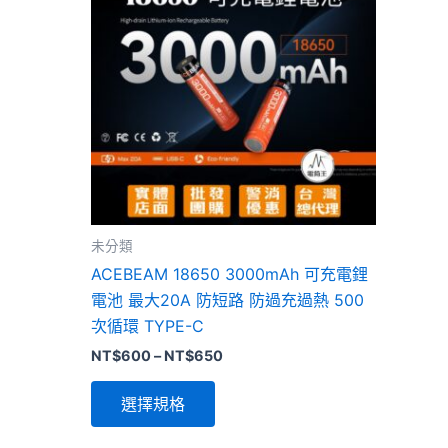
品
有
多
種
款
式。
可
在
產
品
未分類
頁
ACEBEAM 18650 3000mAh 可充電鋰
面
電池 最大20A 防短路 防過充過熱 500
選
次循環 TYPE-C
擇
NT$
600
–
NT$
650
選
項
選擇規格