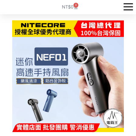
跳
0
購
NT$
0
至
物
籃
主
要
內
容