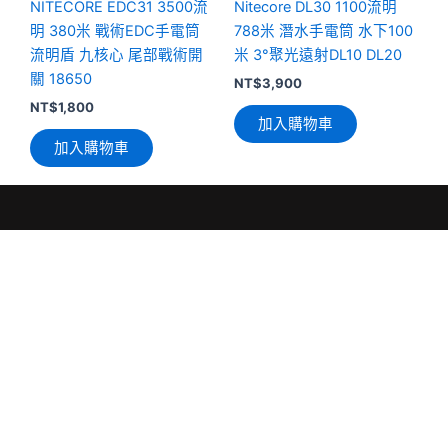
NITECORE EDC31 3500流
Nitecore DL30 1100流明
明 380米 戰術EDC手電筒
788米 潛水手電筒 水下100
流明盾 九核心 尾部戰術開
米 3°聚光遠射DL10 DL20
關 18650
NT$
3,900
NT$
1,800
加入購物車
加入購物車
公司地址
聯絡資訊
熱門商品
社群連結
分類
F
Y
L
新北市板橋
wii@wii.tw
a
o
i
區雙十路二
Nitecore
c
u
n
0981
段47巷2弄4
e
t
e
190
b
u
號
o
b
347
o
e
k