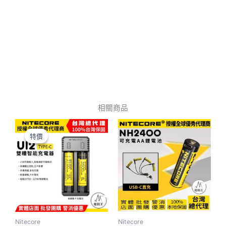
相關商品
原
目
始
前
特價
特價
價
價
格：
格：
NT$399。
NT$360。
Nitecore
Nitecore