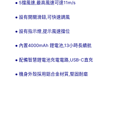
5
,
11m/s
●
擋風速
最高風速可達
,
●
設有開關滑鈕
可快速調風
,
●
設有指示燈
提示風速擋位
4000mAh
,13
●
內置
鋰電池
小時長續航
,USB-C
●
配備智慧鋰電池充電電路
直充
,
●
機身外殼採用鋁合金材質
堅固耐磨