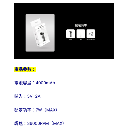
產品參數：
4000mAh
電池容量：
5V
⎓
2A
輸入：
7W
MAX
額定功率：
（
）
36000RPM
MAX
轉速：
（
）