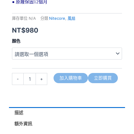
●
原廠保固
12
個月
庫存單位
N/A
分類
Nitecore
,
風扇
NT$
980
NITECORE
顏色
NEF01
迷
你
高
速
手
加入購物車
立即購買
-
+
持
風
扇
鋁
合
金
描述
5
擋
額外資訊
風