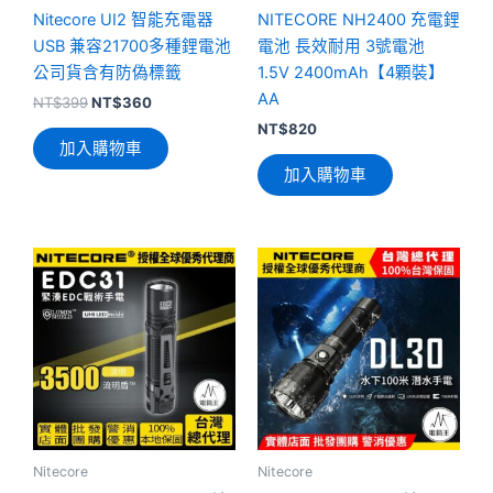
Nitecore UI2 智能充電器
NITECORE NH2400 充電鋰
USB 兼容21700多種鋰電池
電池 長效耐用 3號電池
公司貨含有防偽標籤
1.5V 2400mAh【4顆裝】
AA
NT$
399
NT$
360
NT$
820
加入購物車
加入購物車
Nitecore
Nitecore