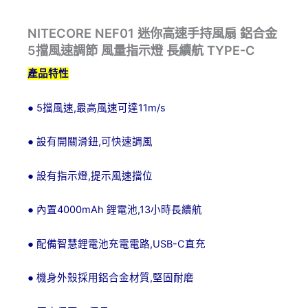
NITECORE NEF01 迷你高速手持風扇 鋁合金
5擋風速調節 風量指示燈 長續航 TYPE-C
產品特性
5
,
11m/s
●
擋風速
最高風速可達
,
●
設有開關滑鈕
可快速調風
,
●
設有指示燈
提示風速擋位
4000mAh
,13
●
內置
鋰電池
小時長續航
,USB-C
●
配備智慧鋰電池充電電路
直充
,
●
機身外殼採用鋁合金材質
堅固耐磨