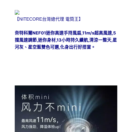
速
調
節
風
【NITECORE台灣總代理 電筒王】
量
指
NEF01
,11m/s
,5
奈特科爾
迷你高速手持風扇
超高風速
示
,
,13
,
,
擋風速調節
迷你身材
小時持久續航
清涼一整天
星
燈
,
河灰、星空藍雙色可
選
化身出行好搭當。
長
續
航
TYPE-
C
數
量