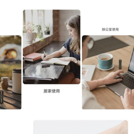
C
充
電
數
量