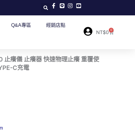
Q&A專區
經銷店點
0
購
NT$
0
物
籃
aler 10 止癢儀 止癢器 快速物理止癢 重覆使
YPE-C充電
m