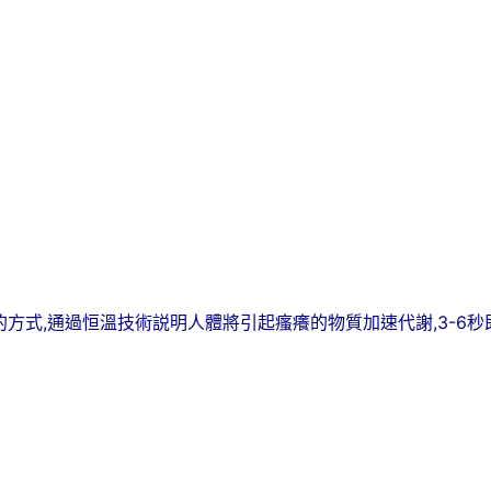
儀
止
癢
器
快
速
物
理
止
癢
重
覆
使
用
輕
物理止癢的方式,通過恒溫技術説明人體將引起瘙癢的物質加速代謝,3-
巧
便
攜
二
種
溫
度
TYPE-