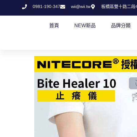
跳
0981-190-347
wii@wii.tw
板橋區雙十路二段4
至
主
首頁
NEW新品
品牌分類
要
內
容