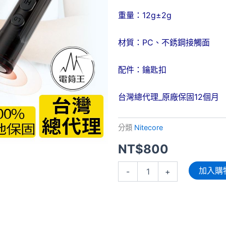
重量：12g±2g
材質：PC、不銹鋼接觸面
配件：鑰匙扣
台灣總代理_原廠保固12個月
分類
Nitecore
NT$
800
Nitecore
加入購
-
+
Bite
Healer
10
止
癢