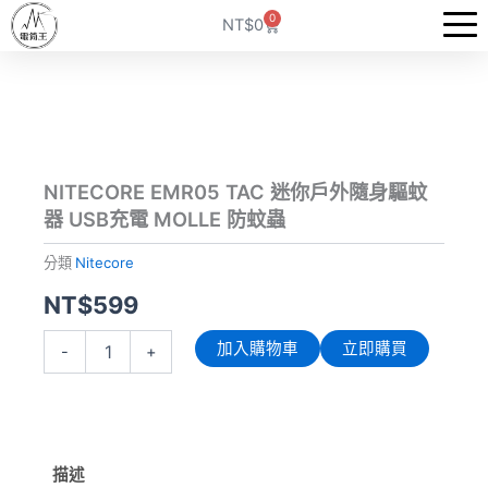
跳
0
購
NT$
0
至
物
籃
主
要
內
容
NITECORE EMR05 TAC 迷你戶外隨身驅蚊
器 USB充電 MOLLE 防蚊蟲
分類
Nitecore
NT$
599
NITECORE
加入購物車
立即購買
-
+
EMR05
TAC
迷
你
戶
外
描述