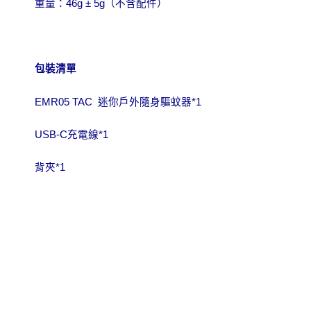
重量：46g ± 5g（不含配件）
包裝清單
EMR05 TAC
迷你戶外隨身驅蚊器*1
USB-C
充電線*1
背夾*1