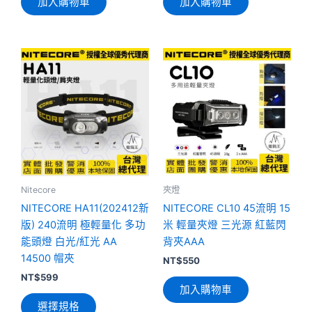
加入購物車
加入購物車
此
產
品
有
多
種
款
式。
可
Nitecore
夾燈
在
NITECORE HA11(202412新
NITECORE CL10 45流明 15
產
版) 240流明 極輕量化 多功
米 輕量夾燈 三光源 紅藍閃
品
能頭燈 白光/紅光 AA
背夾AAA
頁
14500 帽夾
NT$
550
面
NT$
599
加入購物車
選
選擇規格
擇