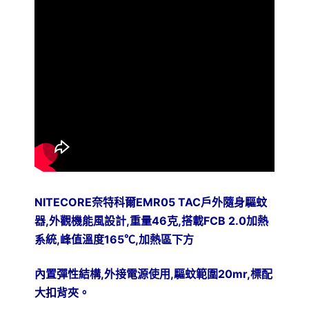
NITECORE
EMR05 TAC
奈特科爾
戶外隨身驅蚊
,
,
46
,
FCB 2.0
器
外觀機能風設計
重量
克
搭載
加熱
,
165
,
系統
峰值溫度
℃
加熱區下方
,
,
20mr,
內置彈性結構
外接電源使用
驅蚊範圍
標配
大扣背夾。