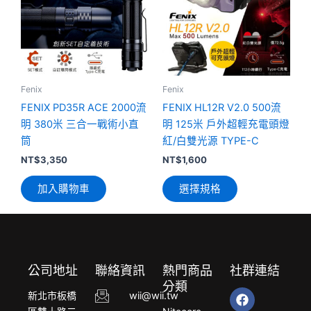
有
多
種
款
式。
可
Fenix
Fenix
在
FENIX PD35R ACE 2000流
FENIX HL12R V2.0 500流
產
明 380米 三合一戰術小直
明 125米 戶外超輕充電頭燈
品
筒
紅/白雙光源 TYPE-C
頁
NT$
3,350
NT$
1,600
面
加入購物車
選擇規格
選
擇
選
項
公司地址
聯絡資訊
熱門商品
社群連結
分類
F
Y
L
新北市板橋
wii@wii.tw
a
o
i