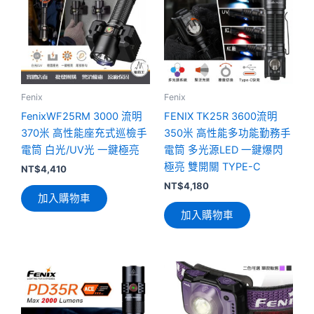
Fenix
Fenix
FenixWF25RM 3000 流明
FENIX TK25R 3600流明
370米 高性能座充式巡檢手
350米 高性能多功能勤務手
電筒 白光/UV光 一鍵極亮
電筒 多光源LED 一鍵爆閃
極亮 雙開關 TYPE-C
NT$
4,410
NT$
4,180
加入購物車
加入購物車
此
產
品