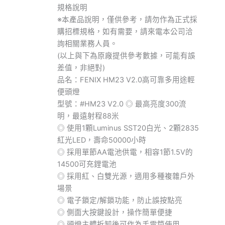
規格說明
※本產品說明，僅供參考，請勿作為正式採
購招標規格，如有需要，請來電本公司洽
詢相關業務人員。
(以上與下為原廠提供參考數據，可能有誤
差值，非絕對)
品名：FENIX HM23 V2.0高可靠多用途輕
便頭燈
型號：#HM23 V2.0 ◎ 最高亮度300流
明，最遠射程88米
◎ 使用1顆Luminus SST20白光、2顆2835
紅光LED，壽命50000小時
◎ 採用單節AA電池供電，相容1節1.5V的
14500可充鋰電池
◎ 採用紅、白雙光源，適用多種複雜戶外
場景
◎ 電子鎖定/解鎖功能，防止誤按點亮
◎ 側面大按鍵設計，操作簡單便捷
◎ 頭燈主體拆卸後可作為手電筒使用