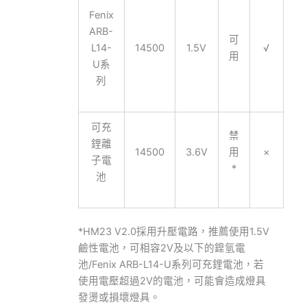
Fenix
ARB-
可
L14-
14500
1.5V
√
用
U系
列
可充
禁
鋰離
14500
3.6V
用
×
子電
*
池
*HM23 V2.0採用升壓電路，推薦使用1.5V
鹼性電池，可相容2V及以下的鎳氫電
池/Fenix ARB-L14-U系列可充鋰電池，若
使用電壓超過2V的電池，可能會造成燈具
發燙或損壞燈具。