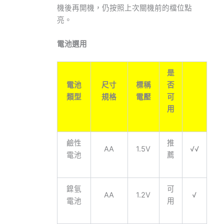
機後再開機，仍按照上次關機前的檔位點
亮。
電池選用
是
電池
尺寸
標稱
否
類型
規格
電壓
可
用
鹼性
推
AA
1.5V
√√
電池
薦
鎳氫
可
AA
1.2V
√
電池
用