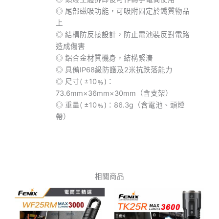
◎ 尾部磁吸功能，可吸附固定於鐵質物品
上
◎ 結構防反接設計，防止電池裝反對電路
造成傷害
◎ 鋁合金材質機身，結構緊湊
◎ 具備IP68級防護及2米抗跌落能力
◎ 尺寸( ±10﹪)：
73.6mm×36mm×30mm（含支架）
◎ 重量( ±10﹪)：86.3g（含電池、頭燈
帶）
相關商品