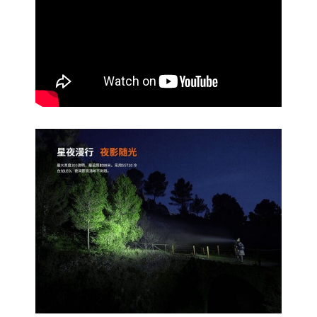
紅/
白
雙
光
源
AA/14500
數
量