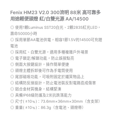
Fenix HM23 V2.0 300流明 88米 高可靠多
用途輕便頭燈 紅/白雙光源 AA/14500
◎ 使用1顆Luminus SST20白光、2顆2835紅光LED，
壽命50000小時
◎ 採用單節AA電池供電，相容1節1.5V的14500可充鋰
電池
◎ 採用紅、白雙光源，適用多種複雜戶外場景
◎ 電子鎖定/解鎖功能，防止誤按點亮
◎ 側面大按鍵設計，操作簡單便捷
◎ 頭燈主體拆卸後可作為手電筒使用
◎ 尾部磁吸功能，可吸附固定於鐵質物品上
◎ 結構防反接設計，防止電池裝反對電路造成傷害
◎ 鋁合金材質機身，結構緊湊
◎ 具備IP68級防護及2米抗跌落能力
◎ 尺寸( ±10﹪)：73.6mm×36mm×30mm（含支架）
◎ 重量( ±10﹪)：86.3g（含電池、頭燈帶）