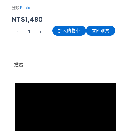
分類
Fenix
NT$
1,480
Fenix
加入購物車
立即購買
-
+
HM23
V2.0
300
流
明
88
描述
米
高
可
靠
多
用
途
輕
便
頭
燈