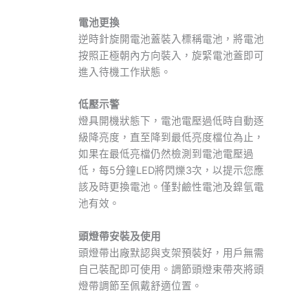
電池更換
逆時針旋開電池蓋裝入標稱電池，將電池
按照正極朝內方向裝入，旋緊電池蓋即可
進入待機工作狀態。
低壓示警
燈具開機狀態下，電池電壓過低時自動逐
級降亮度，直至降到最低亮度檔位為止，
如果在最低亮檔仍然檢測到電池電壓過
低，每5分鐘LED將閃爍3次，以提示您應
該及時更換電池。僅對鹼性電池及鎳氫電
池有效。
頭燈帶安裝及使用
頭燈帶出廠默認與支架預裝好，用戶無需
自己裝配即可使用。調節頭燈束帶夾將頭
燈帶調節至佩戴舒適位置。