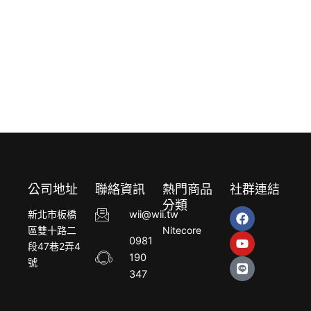
公司地址
聯絡資訊
熱門商品
社群連結
分類
F
Y
L
新北市板橋
wii@wii.tw
a
o
i
區雙十路二
Nitecore
c
u
n
0981
段47巷2弄4
e
t
e
190
b
u
號
o
b
347
o
e
k