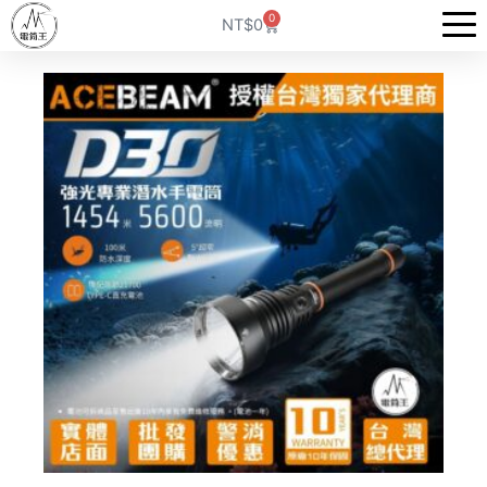
跳
0
購
NT$
0
至
物
籃
主
要
內
容