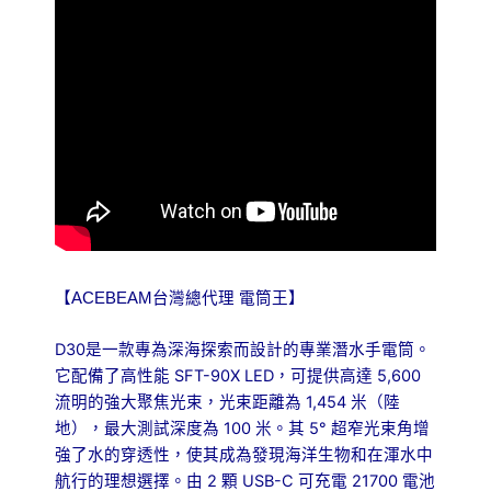
蝕
數
量
【ACEBEAM台灣總代理 電筒王】
D30
是一款專為深海探索而設計的專業潛水手電筒。
SFT-90X LED
5,600
它配備了高性能
，可提供高達
1,454
流明的強大聚焦光束，光束距離為
米（陸
100
5°
地），最大測試深度為
米。其
超窄光束角增
強了水的穿透性，使其成為發現海洋生物和在渾水中
2
USB-C
21700
航行的理想選擇。由
顆
可充電
電池