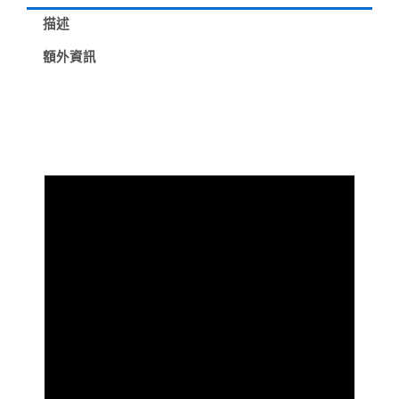
手
電
描述
筒
強
額外資訊
大
聚
焦
增
強
穿
透
性
長
續
航
深
海
探
索
防
水
耐
腐