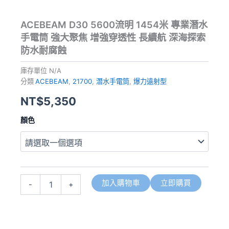
ACEBEAM D30 5600流明 1454米 專業潛水
手電筒 強大聚焦 增強穿透性 長續航 深海探索
防水耐腐蝕
庫存單位
N/A
分類
ACEBEAM
,
21700
,
潛水手電筒
,
爆力遠射型
NT$
5,350
ACEBEAM
顏色
D30
5600
流
明
1454
米
加入購物車
立即購買
-
+
專
業
潛
水