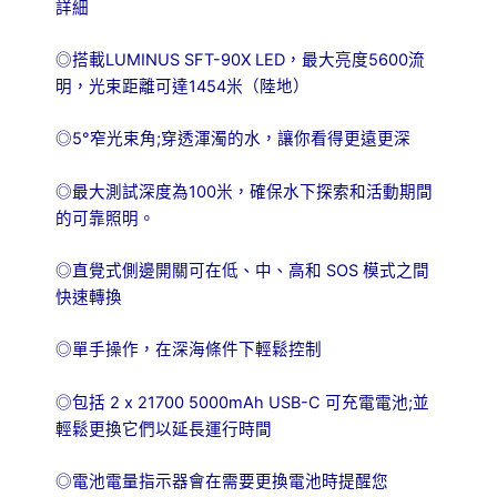
詳細
LUMINUS SFT-90X LED
5600
◎搭載
，最大亮度
流
1454
明，光束距離可達
米（陸地）
5°
;
◎
窄光束角
穿透渾濁的水，讓你看得更遠更深
100
◎最大測試深度為
米，確保水下探索和活動期間
的可靠照明。
SOS
◎直覺式側邊開關可在低、中、高和
模式之間
快速轉換
◎單手操作，在深海條件下輕鬆控制
2 x 21700 5000mAh USB-C
;
◎包括
可充電電池
並
輕鬆更換它們以延長運行時間
◎電池電量指示器會在需要更換電池時提醒您