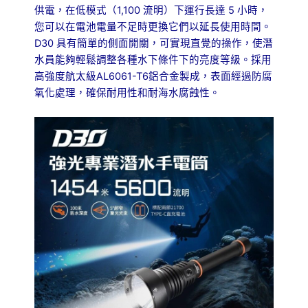
1,100
5
供電，在低模式（
流明）下運行長達
小時，
您可以在電池電量不足時更換它們以延長使用時間。
D30
具有簡單的側面開關，可實現直覺的操作，使潛
水員能夠輕鬆調整各種水下條件下的亮度等級。採用
AL6061-T6
高強度航太級
鋁合金製成，表面經過防腐
氧化處理，確保耐用性和耐海水腐蝕性。