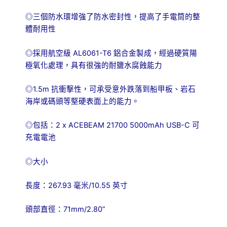
◎三個防水環增強了防水密封性，提高了手電筒的整
體耐用性
AL6061-T6
◎採用航空級
鋁合金製成，經過硬質陽
極氧化處理，具有很強的耐鹽水腐蝕能力
1.5m
◎
抗衝擊性，可承受意外跌落到船甲板、岩石
海岸或碼頭等堅硬表面上的能力。
2 x ACEBEAM 21700 5000mAh USB-C
◎包括：
可
充電電池
◎大小
267.93
/10.55
長度：
毫米
英寸
71mm/2.80”
頭部直徑：