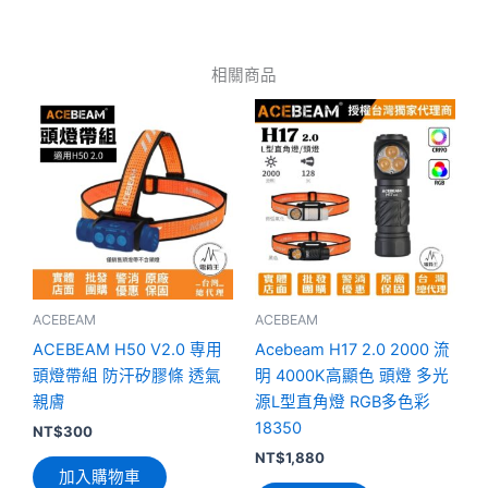
相關商品
此
產
品
有
多
種
款
式。
可
ACEBEAM
ACEBEAM
在
ACEBEAM H50 V2.0 専用
Acebeam H17 2.0 2000 流
產
頭燈帶組 防汗矽膠條 透氣
明 4000K高顯色 頭燈 多光
品
親膚
源L型直角燈 RGB多色彩
頁
18350
NT$
300
面
NT$
1,880
加入購物車
選