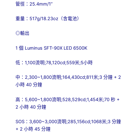
25.4mm/1”
管徑：
517g/18.23oz
重量：
（含電池）
◎輸出
1
Luminus SFT-90X LED 6500K
個
1,100
;78,120cd;559
;5
低：
流明
米
小時
2,300~1,800
;164,430cd;811
;3
+ 2
中：
流明
米
分鐘
40
小時
分鐘
5,600~1,800
;528,529cd;1,454
;70
+
高：
流明
米
秒
2
40
小時
分鐘
SOS
3,600~3,000
;285,156cd;1068
;3
：
流明
米
分鐘
+ 2
45
小時
分鐘