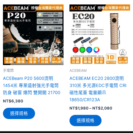
項
此
此
產
產
品
品
有
有
多
多
種
種
款
款
式。
式。
可
可
手電筒
ACEBEAM
在
在
ACEBeam P20 5600流明
ACEBEAM EC20 2800流明
產
產
1454米 專業遠射強光手電筒
310米 多光源EDC手電筒 CRI
品
品
防身 破窗 爆閃 雙開關 21700
磁性尾蓋 電量顯示
頁
頁
18650/CR123A
面
面
NT$
6,380
選
選
NT$
1,980
–
NT$
2,080
選擇規格
擇
擇
選擇規格
選
選
項
項