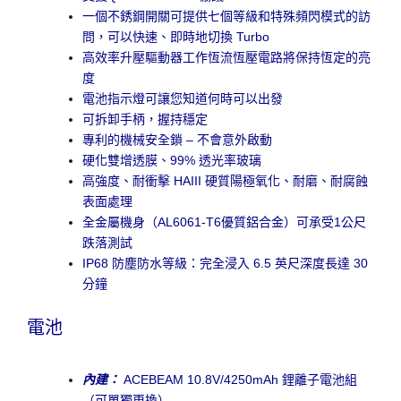
一個不銹鋼開關可提供七個等級和特殊頻閃模式的訪
問，可以快速、即時地切換 Turbo
高效率升壓驅動器工作恆流恆壓電路將保持恆定的亮
度
電池指示燈可讓您知道何時可以出發
可拆卸手柄，握持穩定
專利的機械安全鎖
– 不會意外啟動
硬化雙增透膜、99% 透光率玻璃
高強度、耐衝擊 HAIII 硬質陽極氧化、耐磨、耐腐蝕
表面處理
全金屬機身（AL6061-T6優質鋁合金）可承受1公尺
跌落測試
IP68 防塵防水等級：完全浸入 6.5 英尺深度長達 30
分鐘
電池
內建：
ACEBEAM 10.8V/4250mAh 鋰離子電池組
（可單獨更換）