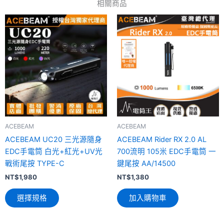
相關商品
此
產
品
有
多
種
款
式。
可
ACEBEAM
ACEBEAM
在
ACEBEAM UC20 三光源隨身
ACEBEAM Rider RX 2.0 AL
產
EDC手電筒 白光+紅光+UV光
700流明 105米 EDC手電筒 一
品
戰術尾按 TYPE-C
鍵尾按 AA/14500
頁
面
NT$
1,980
NT$
1,380
選
選擇規格
加入購物車
擇
選