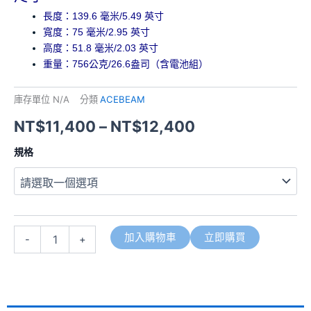
長度：139.6 毫米/5.49 英寸
寬度：75 毫米/2.95 英寸
高度：51.8 毫米/2.03 英寸
重量：756公克/26.6盎司（含電池組）
庫存單位
N/A
分類
ACEBEAM
NT$
11,400
–
NT$
12,400
ACEBEAM
規格
X50
2.0
45000
流
明
871
加入購物車
立即購買
-
+
米
PD60W
超
亮
LED