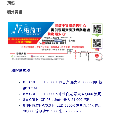
手
描述
電
筒
額外資訊
泛
光/
搜
救/
快
充/
攻
擊
頭
數
量
四種燈珠規格
8 x CREE LED 6500K 冷白光 最大 45,000 流明 投
射 871M
8 x CREE LED 5000K 中性白光 最大 43,000 流明
8 x CRI HI CRI95 高顯色 最大 21,000 流明
8 個科銳XHP70.3 HI LED-6500K 冷白光 最大輸出
38,000 流明 射程 977 米，238,632cd