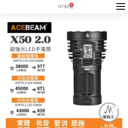
跳
0
購
NT$
0
至
物
籃
主
要
內
容