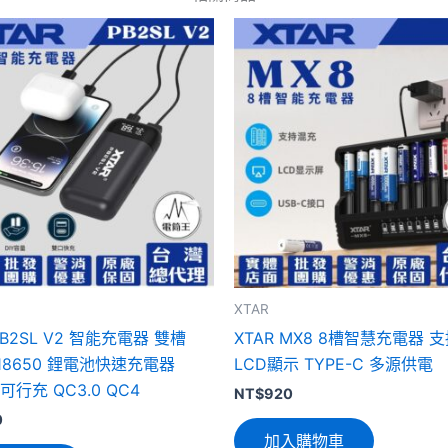
XTAR
PB2SL V2 智能充電器 雙槽
XTAR MX8 8槽智慧充電器 
0 18650 鋰電池快速充電器
LCD顯示 TYPE-C 多源供電
 可行充 QC3.0 QC4
NT$
920
0
加入購物車