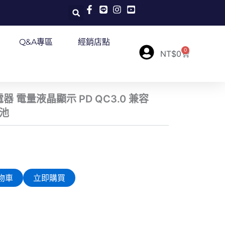
Q&A專區
經銷店點
0
購
NT$
0
物
籃
能充電器 電量液晶顯示 PD QC3.0 兼容
電池
物車
立即購買