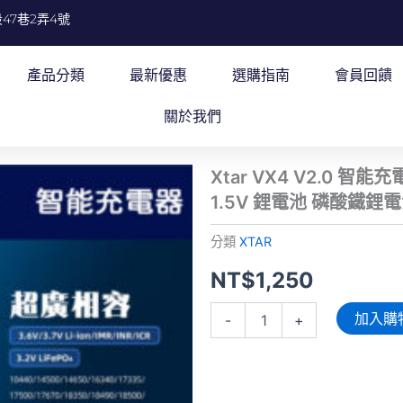
47巷2弄4號
產品分類
最新優惠
選購指南
會員回饋
關於我們
Xtar VX4 V2.0 智
1.5V 鋰電池 磷酸鐵鋰
分類
XTAR
NT$
1,250
Xtar
加入購
-
+
VX4
V2.0
智
能
充