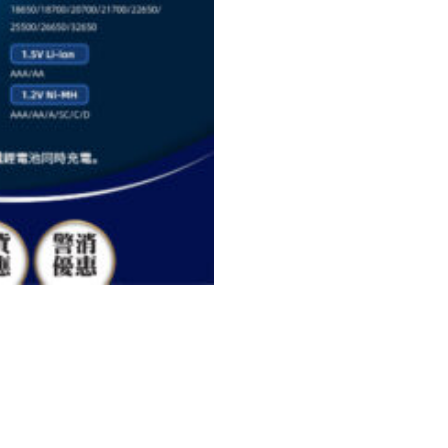
電
器
電
量
液
晶
顯
示
PD
QC3.0
兼
容
1.5V
鋰
電
池
磷
酸
鐵
鋰
電
池