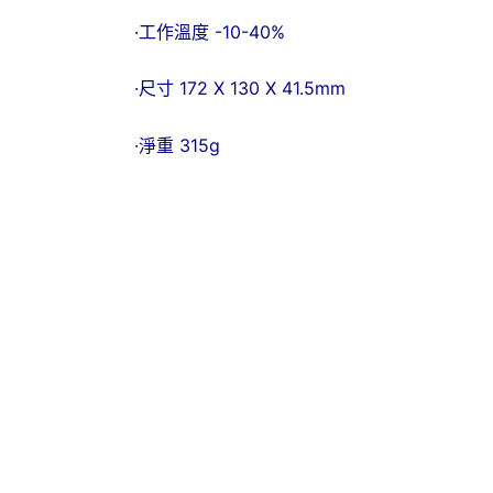
·
工作溫度 -10-40%
·
尺寸 172 X 130 X 41.5mm
·
淨重 315g