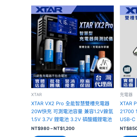
此
產
品
有
多
種
款
式。
可
在
產
XTAR
充電器
品
XTAR VX2 Pro 全能智慧雙槽充電器
XTAR 
頁
20W快充 可測電池容量 兼容1.2V鎳氫
2170
面
1.5V 3.7V 鋰電池 3.2V 磷酸鐵鋰電池
USB-C
選
擇
NT$
980
–
NT$
1,200
NT$
85
選