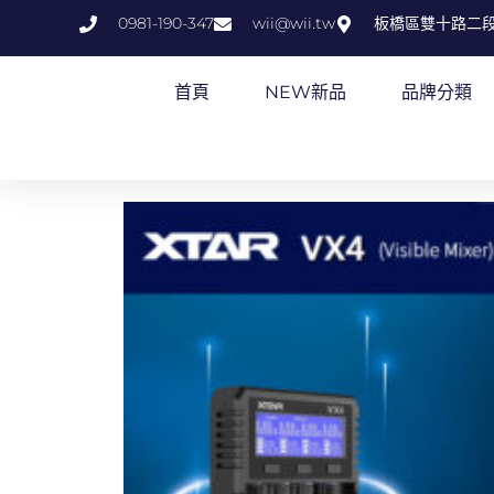
跳
0981-190-347
wii@wii.tw
板橋區雙十路二段
至
主
首頁
NEW新品
品牌分類
要
內
容