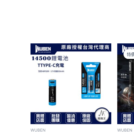
特
特
WUBEN
WUBEN