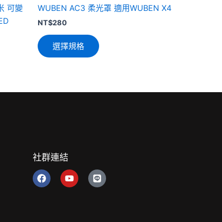
0米 可變
WUBEN AC3 柔光罩 適用WUBEN X4
頁
ED
面
NT$
280
選
選擇規格
擇
選
項
社群連結
F
Y
L
a
o
i
c
u
n
e
t
e
b
u
o
b