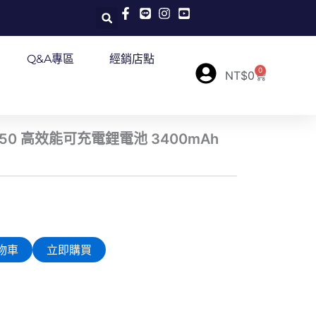
Q&A專區
經銷店點
0
購
NT$
0
物
籃
8650 高效能可充電鋰電池 3400mAh
物車
立即購買