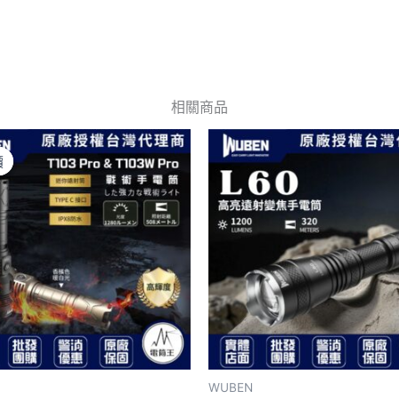
相關商品
原
目
此
始
前
產
價
價
價
價
格：
格：
品
NT$2,550。
NT$1,250。
有
多
種
款
式。
可
在
產
WUBEN
品