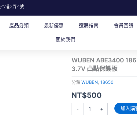
47巷2弄4號
產品分類
最新優惠
選購指南
會員回饋
關於我們
WUBEN ABE3400 1
3.7V 凸點保護板
分類
WUBEN
,
18650
NT$
500
WUBEN
加入購
-
+
ABE3400
18650
高
效
能