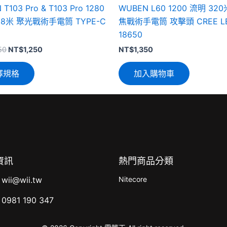
T103 Pro & T103 Pro 1280
WUBEN L60 1200 流明 32
頁
08米 聚光戰術手電筒 TYPE-C
焦戰術手電筒 攻擊頭 CREE L
面
18650
選
擇
50
NT$
1,250
NT$
1,350
選
擇規格
加入購物車
項
資訊
熱門商品分類
wii@wii.tw
Nitecore
0981 190 347