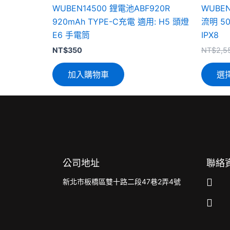
WUBEN14500 鋰電池ABF920R
WUBEN 
920mAh TYPE-C充電 適用: H5 頭燈
流明 5
E6 手電筒
IPX8
NT$
350
NT$
2,5
加入購物車
選
公司地址
聯絡
新北市板橋區雙十路二段47巷2弄4號