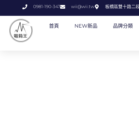
跳
0981-190-347
wii@wii.tw
板橋區雙十路二段
至
主
首頁
NEW新品
品牌分類
要
內
容