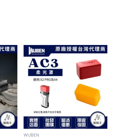
此
產
品
有
多
種
款
式。
可
在
產
WUBEN
品