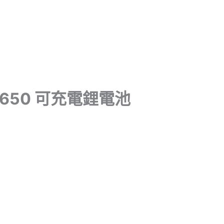
可
充
電
鋰
電
池
3400mAh
3.7V
凸
18650 可充電鋰電池
點
保
護
板
數
量