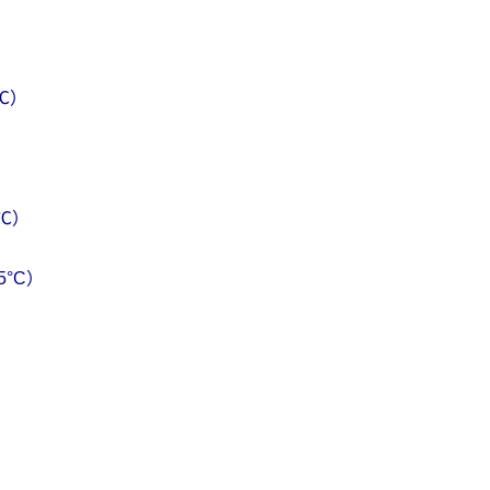
℃）
）
℃）
5
°
C
）