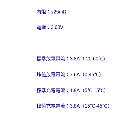
內阻：
≤
25m
Ω
電壓：
3.60V
標準放電電流：
3.8A
（
-20-60
℃）
峰值放電電流：
7.6A
（
0-45
℃）
標準充電電流：
1.9A
（
5
℃
-15
℃）
峰值充電電流：
3.8A
（
15
°
C-45
°
C
）