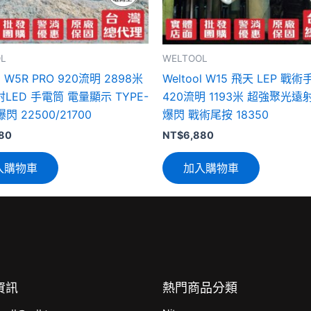
L
WELTOOL
ol W5R PRO 920流明 2898米
Weltool W15 飛天 LEP 戰
LED 手電筒 電量顯示 TYPE-
420流明 1193米 超強聚光遠
閃 22500/21700
爆閃 戰術尾按 18350
180
NT$
6,880
入購物車
加入購物車
資訊
熱門商品分類