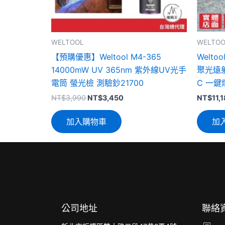
WELTOOL
WELTOO
【預購優惠】Weltool M4-365
Welto
14000mW UV 365nm 紫外線UV光手
聚光遠射
電筒 螢光檢 測驗鈔21700
C 一鍵爆
NT$
3,990
NT$
3,450
NT$
11,
加入購物車
加
公司地址
聯絡