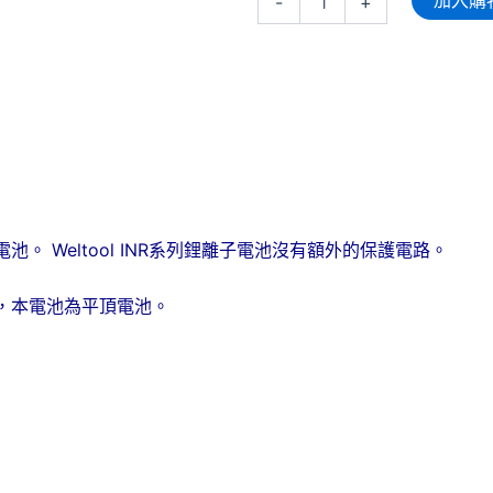
-
+
INR18-
38
3800mAh
18650
鋰
離
子
電
池
3.6V
充
電電池。 Weltool INR系列鋰離子電池沒有額外的保護電路。
電
電
池
，本電池為平頂電池。
2C
放
電
數
量