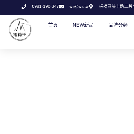
跳
0981-190-347
wii@wii.tw
板橋區雙十路二段4
至
主
首頁
NEW新品
品牌分類
要
內
容