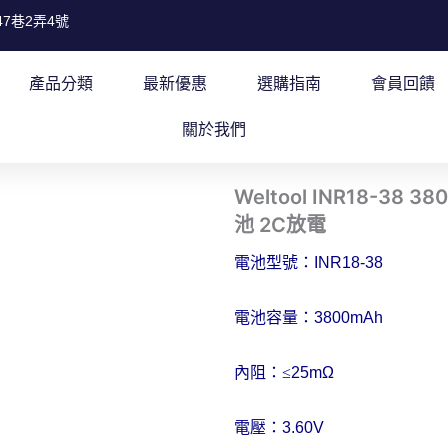
7巷2弄4號
產品分類
最新優惠
選購指南
會員回饋
關於我們
Weltool INR18-38
池 2C放電
電池型號：
INR18-38
電池容量：
3800mAh
內阻：
≤
25m
Ω
電壓：
3.60V