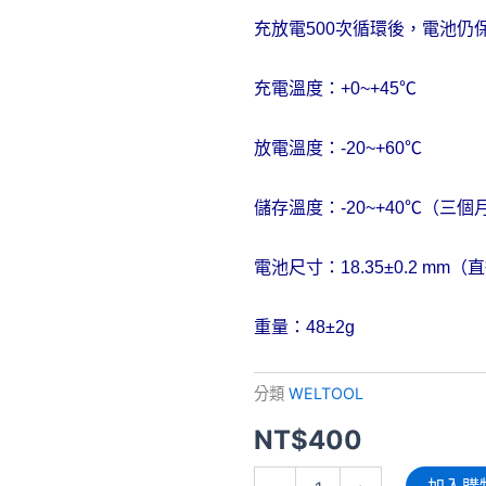
充放電
500
次循環後，電池仍
充電溫度：
+0~+45
℃
放電溫度：
-20~+60
℃
儲存溫度：
-20~+40
℃（三個
電池尺寸：
18.35
±
0.2 mm
（直
重量：
48
±
2g
分類
WELTOOL
NT$
400
Weltool
加入購