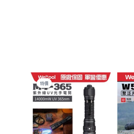
原
目
始
前
特價
特價
價
價
格：
格：
NT$3,990。
NT$3,450。