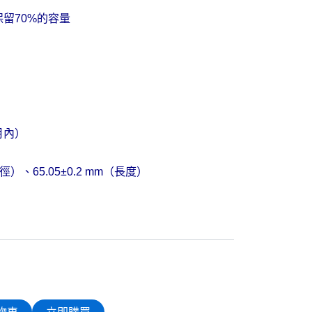
保留
70%
的容量
月內）
徑）、
65.05
±
0.2 mm
（長度）
物車
立即購買