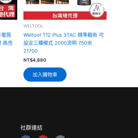
WELTOOL
術手電筒
Weltool T12 Plus 3TAC 精準戰術 可
射 高亮
設定三種模式 2000流明 750米
21700
NT$
4,880
加入購物車
社群連結
F
Y
L