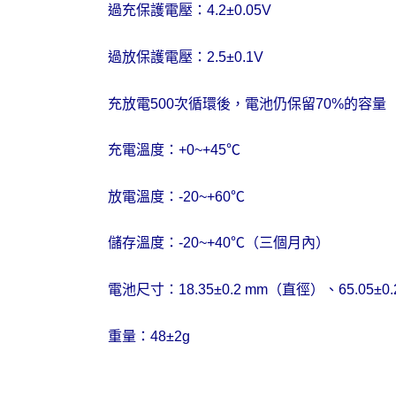
過充保護電壓：
4.2
±
0.05V
過放保護電壓：
2.5
±
0.1V
充放電
500
次循環後，電池仍保留
70%
的容量
充電溫度：
+0~+45
℃
放電溫度：
-20~+60
℃
儲存溫度：
-20~+40
℃（三個月內）
電池尺寸：
18.35
±
0.2 mm
（直徑）、
65.05
±
0
重量：
48
±
2g