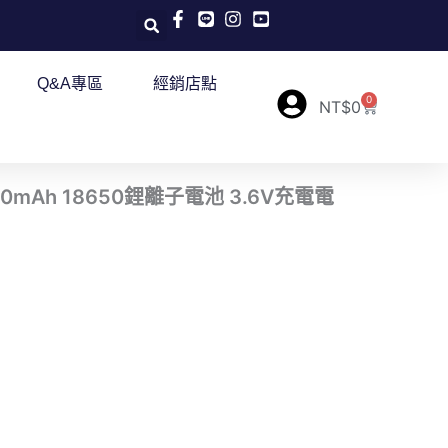
Q&A專區
經銷店點
0
購
NT$
0
物
籃
 3800mAh 18650鋰離子電池 3.6V充電電