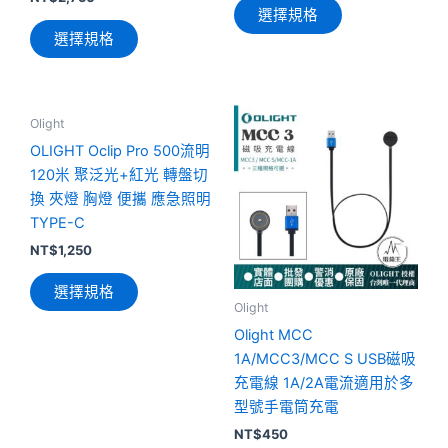
款
款
選擇規格
式。
式。
選擇規格
可
可
在
在
產
產
此
此
Olight
品
品
產
產
頁
頁
OLIGHT Oclip Pro 500流明
品
品
面
面
120米 聚泛光+紅光 轉盤切
有
有
選
選
換 夾燈 胸燈 便攜 應急照明
多
多
擇
擇
TYPE-C
種
種
選
選
NT$
1,250
款
款
項
項
式。
式。
選擇規格
可
可
Olight
在
在
Olight MCC
產
產
1A/MCC3/MCC S USB磁吸
品
品
充電線 1A/2A電流適用於多
頁
頁
型號手電筒充電
面
面
NT$
450