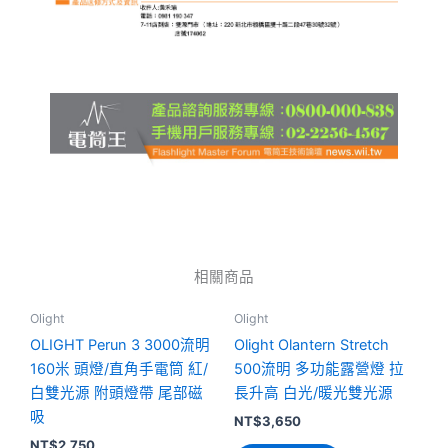
相關商品
此
此
Olight
Olight
產
產
OLIGHT Perun 3 3000流明
Olight Olantern Stretch
品
品
160米 頭燈/直角手電筒 紅/
500流明 多功能露營燈 拉
有
有
白雙光源 附頭燈帶 尾部磁
長升高 白光/暖光雙光源
多
多
吸
NT$
3,650
種
種
NT$
2,750