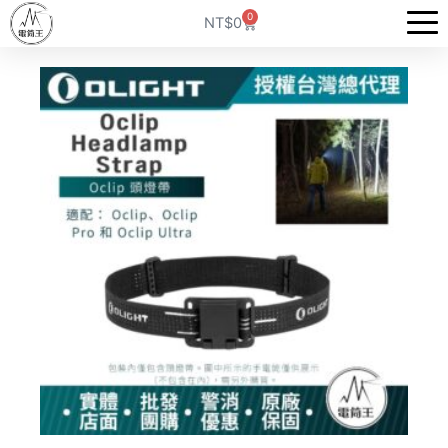
跳
0
購
NT$
0
至
物
籃
主
要
內
容