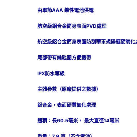
由單節AAA 鹼性電池供電
航空級鋁合金筒身表面PVD處理
航空級鋁合金筒身表面防刮華軍規陽極硬氧化
尾部帶有鑰匙圈方便攜帶
IPX防水等級
主體參數（原廠提供之數據）
鋁合金，表面硬質氧化處理
體積：長60.5毫米， 最大直徑14毫米
重量：7.9 克（不含電池）