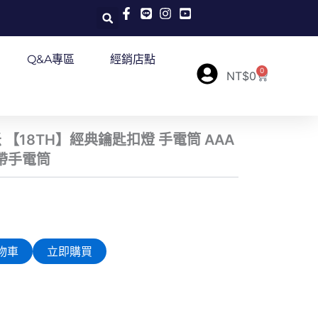
Q&A專區
經銷店點
0
購
NT$
0
物
籃
 40米 【18TH】經典鑰匙扣燈 手電筒 AAA
帶手電筒
物車
立即購買