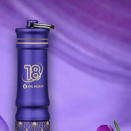
帶
手
電
筒
數
量