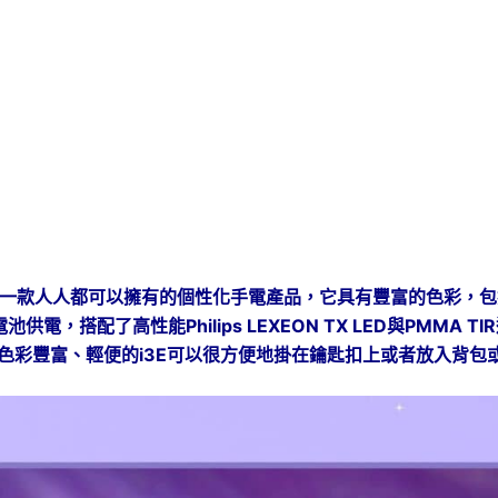
米
【18TH】
經
典
鑰
匙
扣
燈
手
電
筒
AAA
一
i3E 女神) 是一款人人都可以擁有的個性化手電產品，它具有豐富的
段
供電，搭配了高性能Philips LEXEON TX LED與PMM
式
簡
。色彩豐富、輕便的i3E可以很方便地掛在鑰匙扣上或者放入背
易
操
作
隨
身
攜