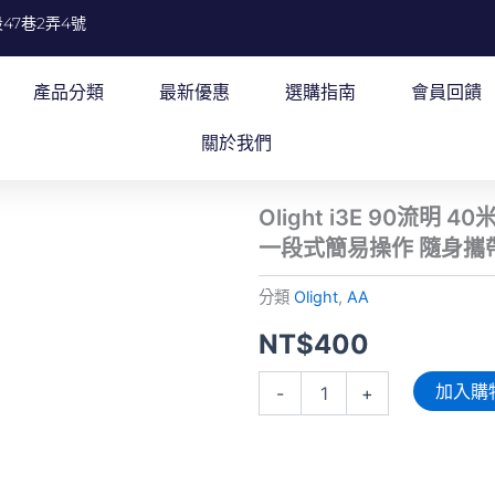
47巷2弄4號
產品分類
最新優惠
選購指南
會員回饋
關於我們
Olight i3E 90流明
一段式簡易操作 隨身攜
分類
Olight
,
AA
NT$
400
Olight
加入購
-
+
i3E
90
流
明
40