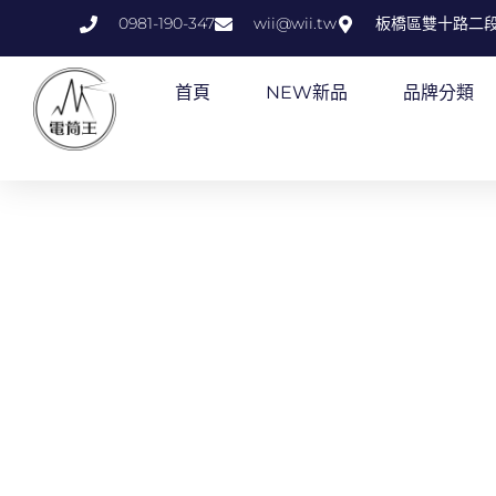
跳
0981-190-347
wii@wii.tw
板橋區雙十路二段
至
主
首頁
NEW新品
品牌分類
要
內
容