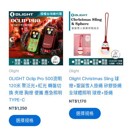
此
此
產
產
品
品
有
有
多
多
種
種
款
款
式。
式。
可
可
Olight
Olight
在
在
OLIGHT Oclip Pro 500流明
Olight Christmas Sling 球
產
產
120米 聚泛光+紅光 轉盤切
燈+聖誕雪人掛繩 矽膠掛繩
品
品
換 夾燈 胸燈 便攜 應急照明
全球體照明 球燈+掛繩
頁
頁
TYPE-C
NT$
1,170
面
面
NT$
1,250
選擇規格
選
選
選擇規格
擇
擇
選
選