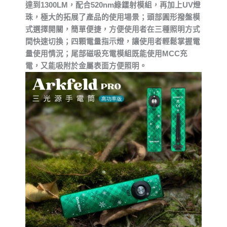
達到1300LM，配合520nm綠鐳射模組，再加上UV燈
光
束
珠，極大的拓展了產品的使用場景；頭部圓形撥盤模
+UV
式選擇開關，簡單便捷，方便使用者在三種照明方式
數
間快速切換；四顆電量指示燈，讓使用者輕鬆掌握電
量
量使用情況；尾部磁吸充電模組既能使用MCC充
電，又能吸附於金屬表面方便照明。