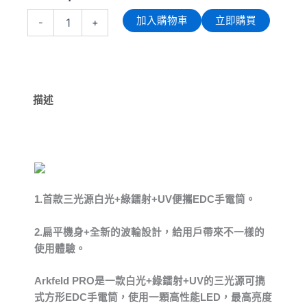
OLIGHT
加入購物車
立即購買
-
+
Arkfeld
PRO
雪
花
綠
(高
描述
功
率
版)
1300
流
明
三
1.
首款三光源白光+綠鐳射+UV便攜EDC手電筒。
光
源
2.
扁平機身+全新的波輪設計，給用戶帶來不一樣的
手
電
使用體驗。
筒
白
Arkfeld PRO
是一款白光+綠鐳射+UV的三光源可擕
光
式方形EDC手電筒，使用一顆高性能LED，最高亮度
+綠