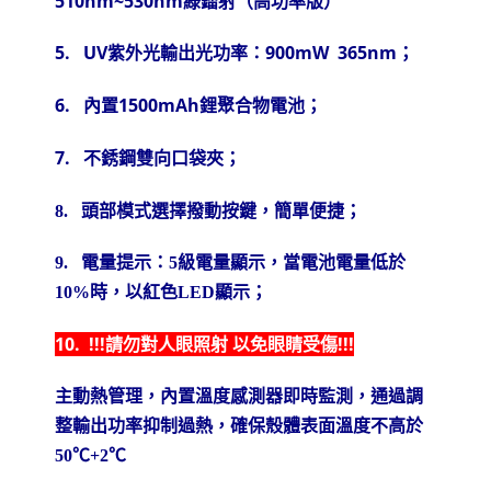
510nm~530nm
綠鐳射（高功率版）
5.
UV
紫外光輸出光功率：
900mW 365nm
；
6.
內置
1500mAh
鋰聚合物電池；
7.
不銹鋼雙向口袋夾；
8.
頭部模式選擇撥動按鍵，簡單便捷；
9.
電量提示：
5
級電量顯示，當電池電量低於
10%
時，以紅色
LED
顯示；
10. !!!請勿對人眼照射 以免眼睛受傷!!!
主動熱管理，內置溫度感測器即時監測，通過調
整輸出功率抑制過熱，確保殼體表面溫度不高於
50
℃
+2
℃