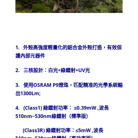
1
.
外殼高強度輕量化的鋁合金外殼打造，有效保
護內部元器件
2.
三核設計：白光
+
綠鐳射
+UV
光
3.
使用
OSRAM
P9
燈珠，
匹配精准的光學系統輸
出
1300Lm;
4.
(Class1)
綠鐳射功率：
≤
0.39mW ,
波長
510nm~530nm
綠鐳射（標準版）
(Class3R)
綠鐳射功率：
≤
5mW ,
波長