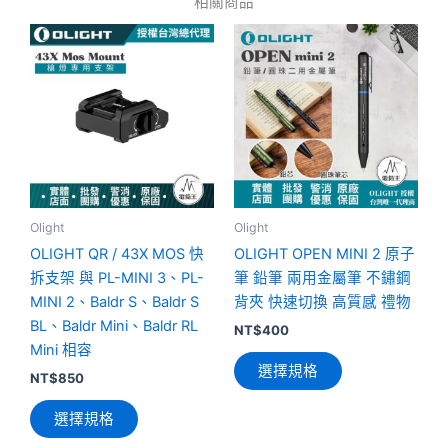
相關商品
此
此
產
產
品
品
有
有
多
多
種
種
款
款
式。
式。
可
可
Olight
Olight
在
在
OLIGHT QR / 43X MOS 快
OLIGHT OPEN MINI 2 原子
產
產
拆支架 與 PL-MINI 3、PL-
筆 鉛筆 兩用金屬筆 不鏽鋼
品
品
MINI 2、Baldr S、Baldr S
背夾 快速切換 高質感 禮物
頁
頁
BL、Baldr Mini、Baldr RL
NT$
400
面
面
Mini 相容
選擇規格
選
選
NT$
850
擇
擇
選擇規格
選
選
項
項