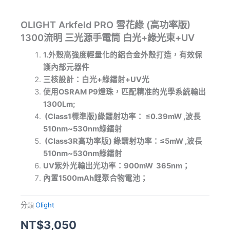
OLIGHT Arkfeld PRO 雪花綠 (高功率版)
1300流明 三光源手電筒 白光+綠光束+UV
1
.
外殼高強度輕量化的鋁合金外殼打造，有效保
護內部元器件
三核設計：白光+綠鐳射+UV光
使用OSRAM P9燈珠，匹配精准的光學系統輸出
1300Lm;
(Class1標準版)
綠鐳射功率：
≤0.39mW ,波長
510nm~530nm綠鐳射
(Class3R高功率版)
綠鐳射功率：≤5mW ,波長
510nm~530nm綠鐳射
UV紫外光輸出光功率：900mW 365nm；
內置1500mAh鋰聚合物電池；
分類
Olight
NT$
3,050