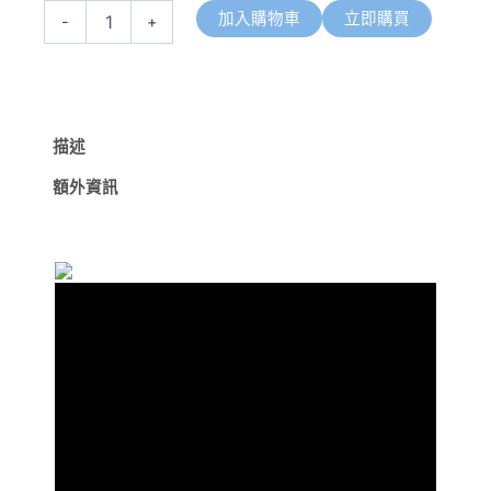
光
加入購物車
立即購買
-
+
骷
髏
(高
功
率
版)
描述
1300
流
額外資訊
明
三
光
源
手
電
筒
白
光
+綠
光
束
+UV