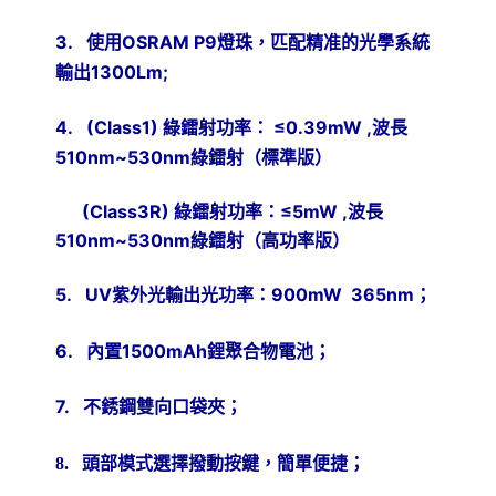
3.
使用
OSRAM
P9
燈珠，
匹配精准的光學系統
輸出
1300Lm;
4.
(Class1)
綠鐳射功率：
≤
0.39mW ,
波長
510nm~530nm
綠鐳射（標準版）
(Class3R)
綠鐳射功率：
≤
5mW ,
波長
510nm~530nm
綠鐳射（高功率版）
5.
UV
紫外光輸出光功率：
900mW 365nm
；
6.
內置
1500mAh
鋰聚合物電池；
7.
不銹鋼雙向口袋夾；
8.
頭部模式選擇撥動按鍵，簡單便捷；