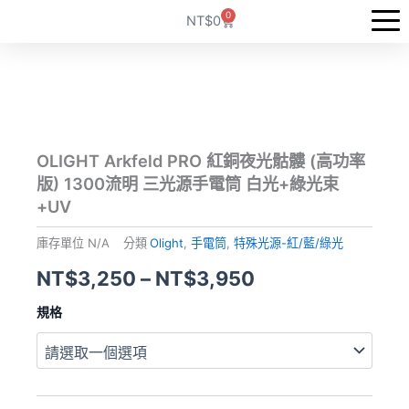
跳
0
購
NT$
0
至
物
籃
主
要
內
容
OLIGHT Arkfeld PRO 紅銅夜光骷髏 (高功率
版) 1300流明 三光源手電筒 白光+綠光束
+UV
庫存單位
N/A
分類
Olight
,
手電筒
,
特殊光源-紅/藍/綠光
NT$
3,250
–
NT$
3,950
OLIGHT
規格
Arkfeld
PRO
紅
銅
夜