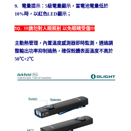
9.
電量提示：
5
級電量顯示，當電池電量低於
10%
時，以紅色
LED
顯示；
10. !!!請勿對人眼照射 以免眼睛受傷!!!
主動熱管理，內置溫度感測器即時監測，通過調
整輸出功率抑制過熱，確保殼體表面溫度不高於
50
℃
+2
℃