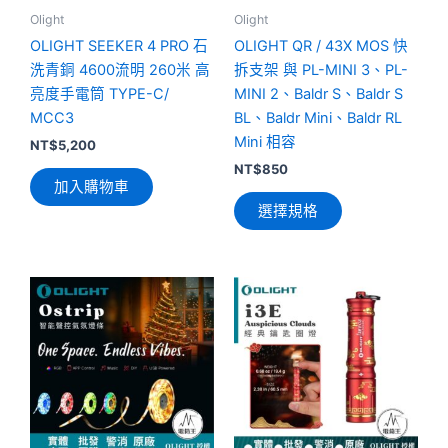
可
Olight
Olight
在
OLIGHT SEEKER 4 PRO 石
OLIGHT QR / 43X MOS 快
產
洗青銅 4600流明 260米 高
拆支架 與 PL-MINI 3、PL-
品
亮度手電筒 TYPE-C/
MINI 2、Baldr S、Baldr S
頁
MCC3
BL、Baldr Mini、Baldr RL
面
Mini 相容
NT$
5,200
選
NT$
850
加入購物車
擇
選擇規格
選
項
此
此
產
產
品
品
有
有
多
多
種
種
款
款