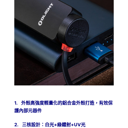
1
.
外殼高強度輕量化的鋁合金外殼打造，有效保
護內部元器件
2.
三核設計：白光
+
綠鐳射
+UV
光