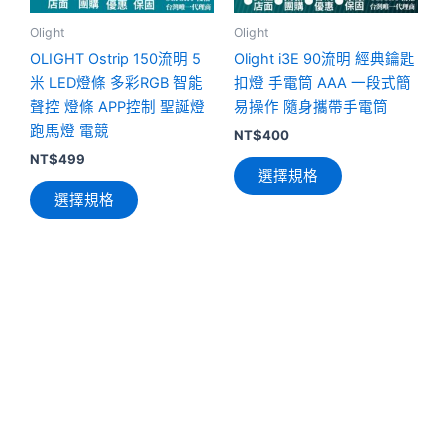
式。
式。
可
可
Olight
Olight
在
在
OLIGHT Ostrip 150流明 5
Olight i3E 90流明 經典鑰匙
產
產
米 LED燈條 多彩RGB 智能
扣燈 手電筒 AAA 一段式簡
品
品
聲控 燈條 APP控制 聖誕燈
易操作 隨身攜帶手電筒
頁
頁
跑馬燈 電競
NT$
400
面
面
NT$
499
選擇規格
選
選
選擇規格
擇
擇
選
選
項
項