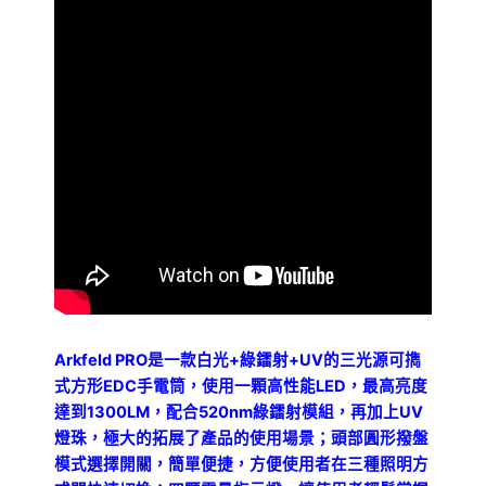
數
量
Arkfeld PRO
是一款白光
+
綠鐳射
+UV
的三光源可擕
式方形
EDC
手電筒，使用一顆高性能
LED
，最高亮度
達到
1300LM
，配合
520nm
綠鐳射模組
，再加上
UV
燈珠，極大的拓展了產品的使用場景；頭部圓形撥盤
模式選擇開關，簡單便捷，方便使用者在三種照明方