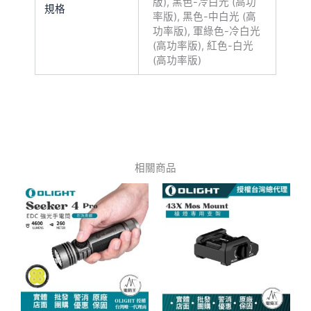
版), 黑色-冷白光 (高功
規格
率版), 黑色-中白光 (高
功率版), 軍綠色-冷白光
(高功率版), 紅色-白光
(高功率版)
相關商品
此
產
品
有
多
種
款
式。