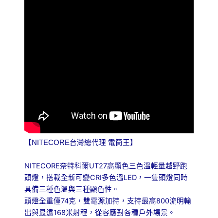
位
越
野
相
容
AAA
電
池
數
量
【NITECORE台灣總代理 電筒王】
NITECORE奈特科爾UT27高顯色三色溫輕量越野跑
頭燈，搭載全新可變CRI多色溫LED，一隻頭燈同時
具備三種色溫與三種顯色性。
頭
燈全重僅74克，雙電源加持，支持最高800流明輸
出與最遠168米射程，從容應對各種戶外場景。