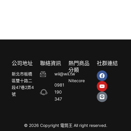
公司地址
聯絡資訊
熱門商品
社群連結
分類
F
Y
L
新北市板橋
wii@wii.tw
a
o
i
區雙十路二
Nitecore
c
u
n
0981
段47巷2弄4
e
t
e
190
b
u
號
o
b
347
o
e
k
© 2026 Copyright 電筒王 All right reserved.