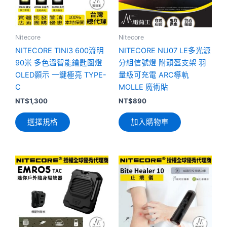
種
款
式。
可
Nitecore
Nitecore
在
NITECORE TINI3 600流明
NITECORE NU07 LE多光源
產
90米 多色溫智能鑰匙圏燈
分組信號燈 附頭盔支架 羽
品
OLED顥示 一鍵極亮 TYPE-
量級可充電 ARC導軌
頁
C
MOLLE 魔術貼
面
NT$
1,300
NT$
890
選
選擇規格
加入購物車
擇
選
項