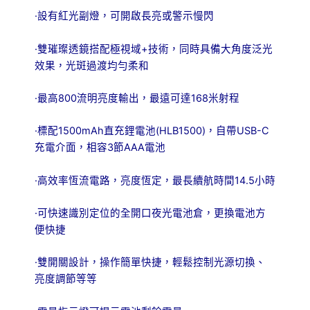
·設有紅光副燈，可開啟長亮或警示慢閃
·雙璀璨透鏡搭配極視域+技術，同時具備大角度泛光
效果，光斑過渡均勻柔和
·最高800流明亮度輸出，最遠可達168米射程
·標配1500mAh直充鋰電池(HLB1500)，自帶USB-C
充電介面，相容3節AAA電池
·高效率恆流電路，亮度恆定，最長續航時間14.5小時
·可快速識別定位的全開口夜光電池倉，更換電池方
便快捷
·雙開關設計，操作簡單快捷，輕鬆控制光源切換、
亮度調節等等