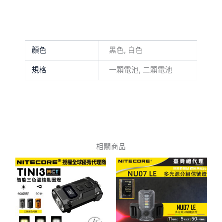
顏色
黑色, 白色
規格
一顆電池, 二顆電池
相關商品
此
產
品
有
多