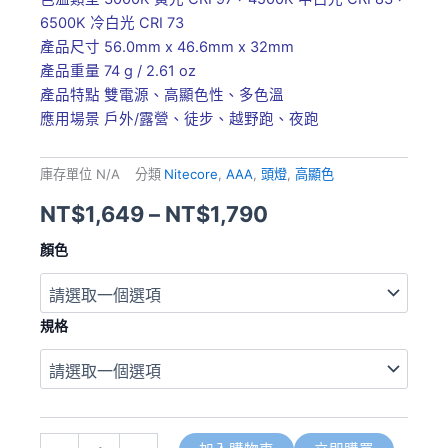
6500K 冷白光 CRI 73
產品尺寸 56.0mm x 46.6mm x 32mm
產品重量 74 g / 2.61 oz
產品特點 雙電源、高顯色性、多色溫
應用場景 戶外/露營、徒步、越野跑、夜跑
庫存單位
N/A
分類
Nitecore
,
AAA
,
頭燈
,
高顯色
NT$
1,649
–
NT$
1,790
NITECORE
顏色
UT27
PRO
2025
新
規格
版
800
流
明
高
顯