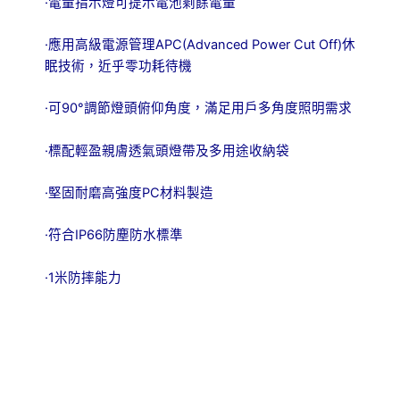
·電量指示燈可提示電池剩餘電量
·應用高級電源管理APC(Advanced Power Cut Off)休
眠技術，近乎零功耗待機
·可90°調節燈頭俯仰角度，滿足用戶多角度照明需求
·標配輕盈親膚透氣頭燈帶及多用途收納袋
·堅固耐磨高強度PC材料製造
·符合IP66防塵防水標準
·1米防摔能力