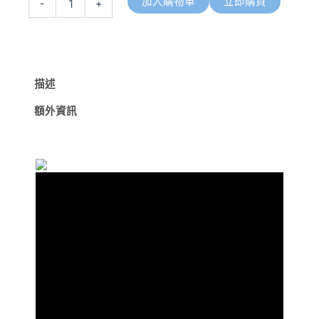
加入購物車
立即購買
-
+
色
三
色
溫
輕
量
描述
越
額外資訊
野
跑
頭
燈
可
變
CRI
聚
泛
光
照
明
破
霧
定