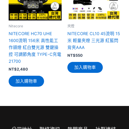
Nitecore
夾燈
NITECORE HC70 UHE
NITECORE CL10 45流明 15
1600流明 156米 高性能工
米 輕量夾燈 三光源 紅藍閃
作頭燈 紅白雙光源 雙鍵操
背夾AAA
控 可調節角度 TYPE-C充電
NT$
550
21700
加入購物車
NT$
2,480
加入購物車