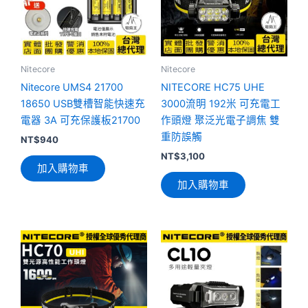
Nitecore
Nitecore
Nitecore UMS4 21700
NITECORE HC75 UHE
18650 USB雙槽智能快速充
3000流明 192米 可充電工
電器 3A 可充保護板21700
作頭燈 聚泛光電子調焦 雙
重防誤觸
NT$
940
NT$
3,100
加入購物車
加入購物車