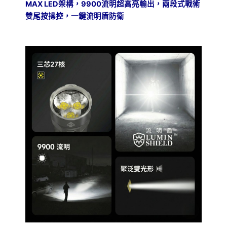
MAX LED
架構，
9900
流明超高亮輸出，兩段式戰術
雙尾按操控，一鍵流明盾防衛