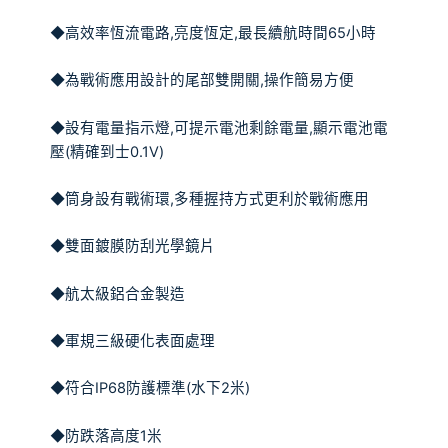
◆高效率恆流電路
,
亮度恆定
,
最長續航時間
65
小時
◆為戰術應用設計的尾部雙開關
,
操作簡易方便
◆設有電量指示燈
,
可提示電池剩餘電量
,
顯示電池電
壓
(
精確到士
0.1V)
◆筒身設有戰術環
,
多種握持方式更利於戰術應用
◆雙面鍍膜防刮光學鏡片
◆航太級鋁合金製造
◆軍規三級硬化表面處理
◆符合
IP68
防護標準
(
水下
2
米
)
◆防跌落高度
1
米