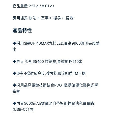
產品重量
227 g / 8.01 oz
應用場景
執法，
軍事
，
搜尋
，
搜救
產品特性
◆採用
3
顆
UHi40MAX
九核
LED,
最高
9900
流明亮度輸
出
◆最大光強
65400
坎德拉
,
最遠射程
510
米
◆設有
4
擋循環亮度
,
搜索擋和流明盾
TM
可選
◆採用晶亮電鍍技術結合
PDOT
數精確優化製造光學
系統
◆內置
5000mAh
鋰電池自帶智能鋰電池充電電路
(USB-C
介面
)