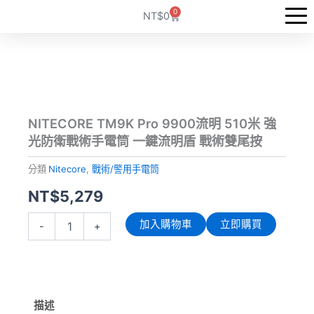
跳
0
購
NT$
0
至
物
籃
主
要
內
容
NITECORE TM9K Pro 9900流明 510米 強
光防衛戰術手電筒 一鍵流明盾 戰術雙尾按
分類
Nitecore
,
戰術/警用手電筒
NT$
5,279
NITECORE
加入購物車
立即購買
-
+
TM9K
Pro
9900
流
明
510
描述