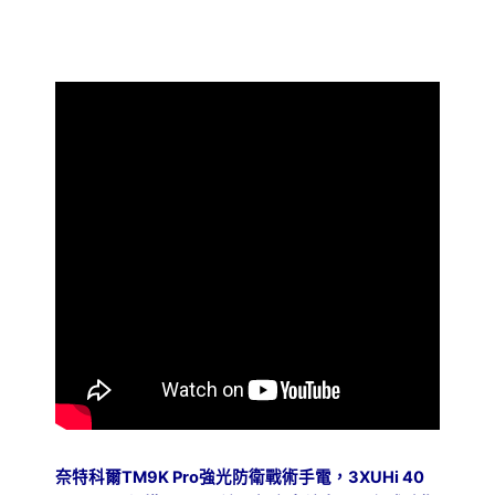
米
強
光
防
衛
戰
術
手
電
筒
一
鍵
流
明
盾
戰
術
雙
尾
按
數
量
奈特科爾
TM9K Pro
強光防衛戰術手電，
3XUHi 40