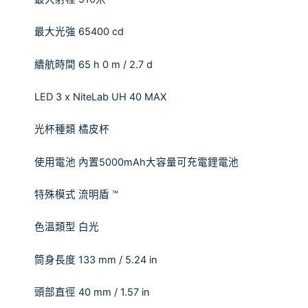
最大光強
65400 cd
續航時間
65 h 0 m / 2.7 d
LED 3 x NiteLab UH 40 MAX
光杯種類
橘皮杯
使用電池
內置
5000mAh
大容量可充電鋰電池
特殊模式
流明盾
™
色溫類型
白光
筒身長度
133 mm / 5.24 in
頭部直徑
40 mm / 1.57 in