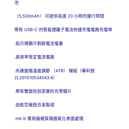
池
5,500mAh
20
（
）
可提供長達
小時的運行時間
USB-C
帶有
的智能鋰離子電池快速充電電路充電埠
.
指示燈顯示剩餘電池電量
.
高效率恆定電流電路
.
ATR
內建進階溫度調節
（
）
模組（專利號
ZL201510534543.6
）
.
帶有雙面防刮塗層的光學鏡片
.
由航空級鋁合金製成
.HA III
軍用級硬質陽極氧化表面處理