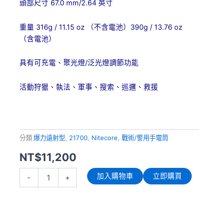
67.0 mm/2.64
頭部尺寸
英寸
316g / 11.15 oz
390g / 13.76 oz
重量
（不含電池）
（含電池）
/
具有可充電、聚光燈
泛光燈調節功能
活動狩獵、執法、軍事、搜索、巡邏、救援
分類
爆力遠射型
,
21700
,
Nitecore
,
戰術/警用手電筒
NT$
11,200
NITECORE
加入購物車
立即購買
-
+
P40
2000
流
明