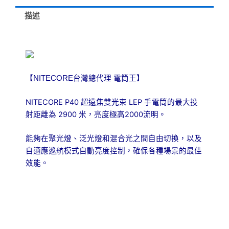
2900
米
描述
遠
射
LEP
手
電
筒
【NITECORE台灣總代理 電筒王】
雙
光
NITECORE P40 超遠焦雙光束 LEP 手電筒的最大投
源
射距離為 2900 米，亮度極高2000流明。
泛
光
自
能夠在聚光燈、泛光燈和混合光之間自由切換，以及
適
自適應巡航模式自動亮度控制，確保各種場景的最佳
應
效能。
巡
航
直
覺
三
按
鍵