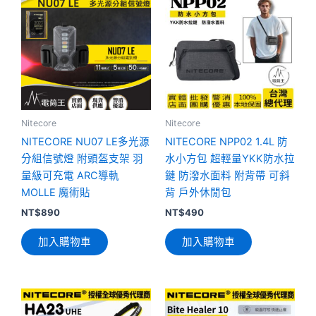
Nitecore
Nitecore
NITECORE NU07 LE多光源
NITECORE NPP02 1.4L 防
分組信號燈 附頭盔支架 羽
水小方包 超輕量YKK防水拉
量級可充電 ARC導軌
鏈 防潑水面料 附背帶 可斜
MOLLE 魔術貼
背 戶外休閒包
NT$
890
NT$
490
加入購物車
加入購物車
此
產