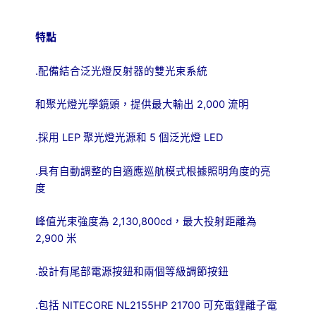
特點
.
配備結合泛光燈反射器的雙光束系統
2,000
和聚光燈光學鏡頭，提供最大輸出
流明
.
LEP
5
LED
採用
聚光燈光源和
個泛光燈
.
具有自動調整的自適應巡航模式根據照明角度的亮
度
2,130,800cd
峰值光束強度為
，最大投射距離為
2,900
米
.
設計有尾部電源按鈕和兩個等級調節按鈕
.
NITECORE NL2155HP 21700
包括
可充電鋰離子電