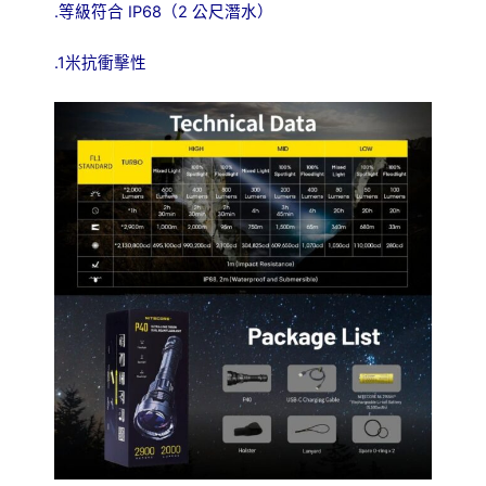
.
IP68
2
等級符合
（
公尺潛水）
.1
米抗衝擊性