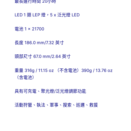
20
最長運行時間
小時
LED 1
LEP
5 x
LED
類
燈，
泛光燈
1 × 21700
電池
186.0 mm/7.32
長度
英寸
67.0 mm/2.64
頭部尺寸
英寸
316g / 11.15 oz
390g / 13.76 oz
重量
（不含電池）
（含電池）
/
具有可充電、聚光燈
泛光燈調節功能
活動狩獵、執法、軍事、搜索、巡邏、救援