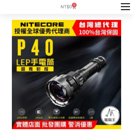
跳
0
購
NT$
0
至
物
籃
主
要
內
容