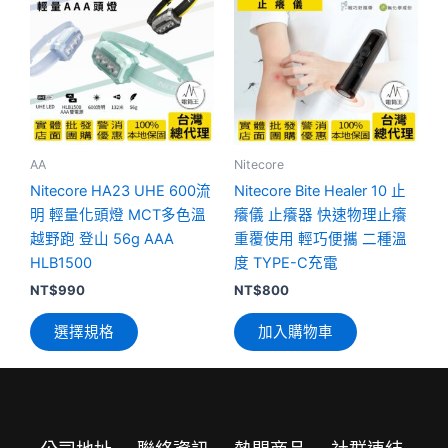
品
有
多
種
款
式。
可
AA
Nitecore
在
Nitecore HA23 UHE 600流
Nitecore Bite Healer 10 止
產
明 輕量化頭燈 MCT多色溫
癢儀 止癢器 快速物理止癢
品
越野跑 登山 56g AAA
重覆使用 輕巧便攜 二種溫
頁
HLB1500
度 TYPE-C充電
面
NT$
990
NT$
800
選
選擇規格
加入購物車
擇
選
項