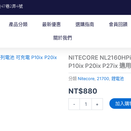
47巷2弄4號
產品分類
最新優惠
選購指南
會員回饋
關於我們
NITECORE NL2160
P10ix P20ix P27ix 
分類
Nitecore
,
21700
,
鋰電池
NT$
880
NITECORE
加入購
-
+
NL2160HPi
鋰
電
池
6000mAh