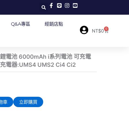
Q&A專區
經銷店點
0
購
NT$
0
物
籃
HPi鋰電池 6000mAh i系列電池 可充電
適用充電器:UMS4 UMS2 Ci4 Ci2
物車
立即購買