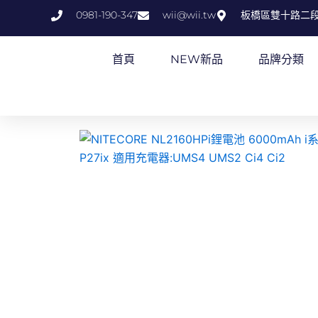
跳
0981-190-347
wii@wii.tw
板橋區雙十路二段
至
主
首頁
NEW新品
品牌分類
要
內
容