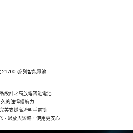
i
系
列
電
池
可
充
電
P10ix
P20ix
P27ix
適
放電 21700 i系列智能電池
用
充
電
照明產品設計之高放電智能電池
器:UMS4
UMS2
更持久的強悍續航力
Ci4
流，完美支援高流明手電筒
Ci2
數
充、過放與短路，使用更安心
量