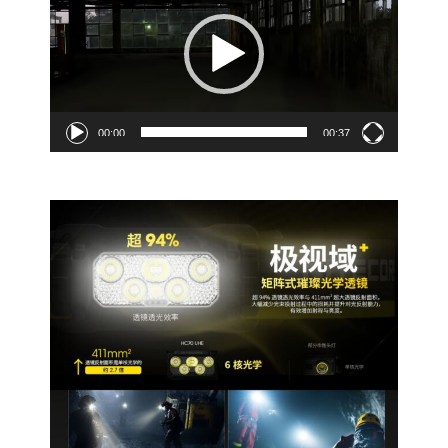
調
播
節
放
角
器
度
TYPE-
C
充
00:00
00:37
電
21700
數
量