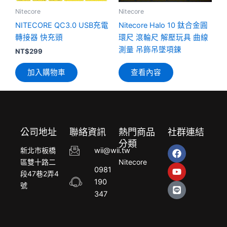
Nitecore
Nitecore
NITECORE QC3.0 USB充電
Nitecore Halo 10 鈦合金圓
轉接器 快充頭
環尺 滾輪尺 解壓玩具 曲線
測量 吊飾吊墜項鍊
NT$
299
加入購物車
查看內容
公司地址
聯絡資訊
熱門商品
社群連結
分類
F
Y
L
新北市板橋
wii@wii.tw
a
o
i
區雙十路二
Nitecore
c
u
n
0981
段47巷2弄4
e
t
e
190
b
u
號
o
b
347
o
e
k