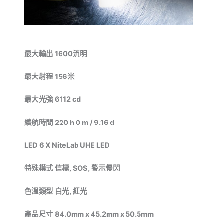
最大輸出
1600
流明
最大射程
156
米
最大光強
6112 cd
續航時間
220 h 0 m / 9.16 d
LED 6 X NiteLab UHE LED
特殊模式
信標
, SOS,
警示慢閃
色溫類型
白光
,
紅光
產品尺寸
84.0mm x 45.2mm x 50.5mm