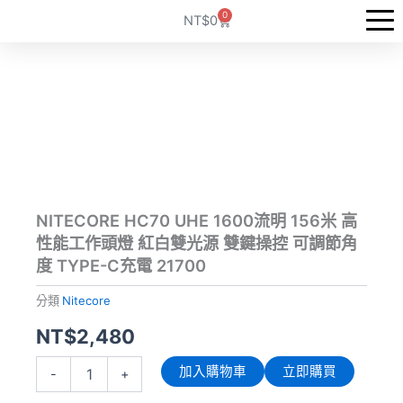
跳
0
購
NT$
0
至
物
籃
主
要
內
容
NITECORE HC70 UHE 1600流明 156米 高
性能工作頭燈 紅白雙光源 雙鍵操控 可調節角
度 TYPE-C充電 21700
分類
Nitecore
NT$
2,480
NITECORE
加入購物車
立即購買
-
+
HC70
UHE