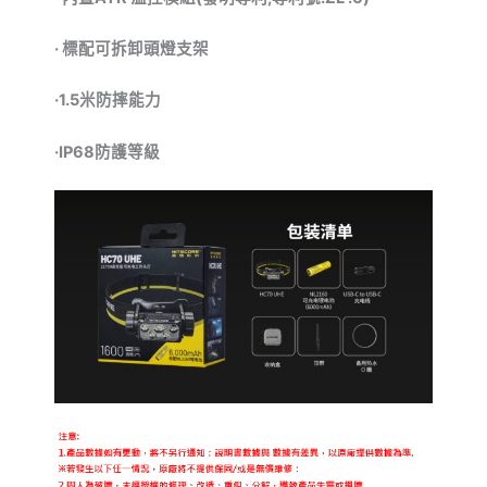
·
標配可拆卸頭燈支架
·
1.5
米防摔能力
·
IP68
防護等級