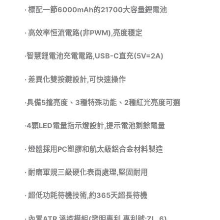
·
標配一節
6000mAh
的
21700
大容量鋰電池
·
高效率恒流電路
(
非
PWM),
亮度穩定
·智慧鋰電池充電電路
,USB-C
直充
(5V=2A)
·
差異化雙按鍵設計
,
可快速操作
·具備
5
擋亮度、
3
種特殊功能、
2
種紅光亮度可選
·
4
顆
LED
電量指示燈設計
,
提示電池剩餘電量
·
燈體採用
PC
塑膠和航太級鋁合金材料製造
·
耐磨軍規三級硬化表面處理
,
堅固耐用
·
超低功耗待機技術
,
約
365
天超長待機
·
內置
ATR
溫控模組
(
發明專利
,
專利號
:ZL .6)