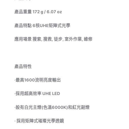
產品重量
172 g / 6.07 oz
產品特點
6
核
UHE
矩陣式光學
應用場景
搜索
,
搜救
,
徒步
,
室外作業
,
維修
產品特性
·最高
1600
流明亮度輸出
·採用超高效率
UHE LED
·設有白光主燈
(
色溫
6000K)
和紅光副燈
·
採用矩陣式璀璨光學透鏡