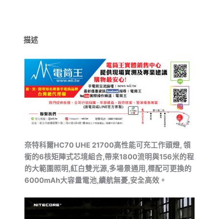
1600
流
明
156
描述
米
高
性
能
工
作
頭
燈
紅
白
奈特科爾
HC70 UHE 21700
高性能可充工作頭燈
,
領
雙
光
銜的
6
核矩陣式芯境組合
,
帶來
1800
流明與
156
米的程
源
的大範圍照明
,
紅白雙光源
,
多場景通用
,
標配可更換的
雙
6000mAh
大容量電池
,
續航無憂
,
安全高效。
鍵
操
視
控
可
訊