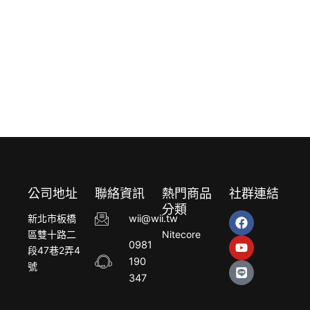
公司地址
聯絡資訊
熱門商品
社群連結
分類
F
Y
L
新北市板橋
wii@wii.tw
a
o
i
區雙十路二
Nitecore
c
u
n
0981
段47巷2弄4
e
t
e
190
b
u
號
o
b
347
o
e
k