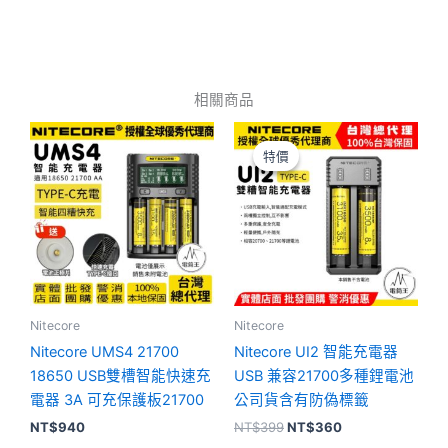
相關商品
原
目
始
前
特價
特價
價
價
格：
格：
NT$399。
NT$360。
Nitecore
Nitecore
Nitecore UMS4 21700
Nitecore UI2 智能充電器
18650 USB雙槽智能快速充
USB 兼容21700多種鋰電池
電器 3A 可充保護板21700
公司貨含有防偽標籤
NT$
940
NT$
399
NT$
360