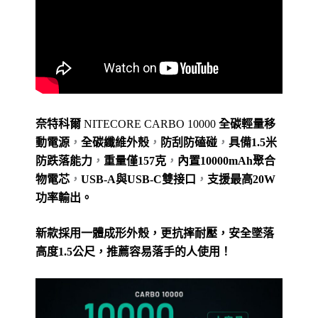
奈特科爾
NITECORE CARBO 10000
全碳輕量移
動電源
，
全碳纖維外殼
，
防刮防磕碰
，
具備1.5米
防跌落能力
，
重量僅157克
，
內置10000mAh聚合
物電芯
，
USB-A與USB-C雙接口
，
支援最高20W
功率輸出。
新款採用一體成形外殼，更抗摔耐壓，安全墜落
高度1.5公尺，推薦容易落手的人使用！