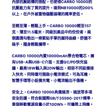
內部抗壓結構的搭配，也使得CARBO 10000的
抗壓能力有了質的提升，達到NB10000的200%
以上，在戶外被重物碾壓損壞的概率更低。
至輕至薄，輕鬆上手。CARBO 10000輕至157
克、薄至11.5毫米，同級別產品中的佼佼者，兩
側圓潤勾勒出一條緊貼手掌的握持曲線，舒適不
硌手，隨身輕鬆攜帶。
CARBO 10000
內置10000mAh聚合物電芯，擁
有USB-A與USB-C介面，支援
QC/PD
快充協
議，最高18W輸入與20W輸出，相容不同設備接
入快充，同時還可開啟小電流模式，可為耳機、
智慧手環等小設備充電，小電流輸出不傷機。
安全上，CARBO 10000具備過流、過放等多項
安全防護，符合新國際GB/T35590-2017標準，
單個移動電源容量小於100Wh，可攜帶上飛機。