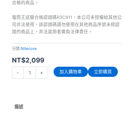
合格的商品。
電筒王送驗合格認證碼R3C911，本公司未授權給其他公
司非法使用，該認證碼請勿使用在其他商品序號未經認
證的商品上，非法盜用者需負法律責任。
分類
Nitecore
NT$
2,099
NITECORE
加入購物車
立即購買
-
+
CARBO
10000
GVM
輕
量
碳
描述
纖
維
強
化