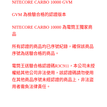
行
NITECORE CARBO 10000 GVM
動
電
GVM 為檢驗合格的認證版本
源
一
體
NITECORE CARBO 10000 為電筒王獨家商
成
品
形
耐
用
所有認證的商品均已序號紀錄，確保該商品
升
序號為送驗合格的商品。
級
電
筒
電筒王送驗合格認證碼R3C911，本公司未授
王
權給其他公司非法使用，
該認證碼請勿使用
行
動
在其他商品序號未經認證的商品上，非法盜
電
用者需負法律責任。
源
檢
驗
合
格