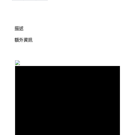
泵
抽
充
一
體
描述
迷
你
額外資訊
體
積
輕
量
化
23
克
數
量