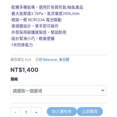
·配備多種氣嘴，適用於各類充氣/抽氣產品
·最大氣壓達2.7kPa，氣流量達200L/min
·相容一節 RCR123A 電池驅動
·單按鍵設計，單手即可操作
·外殼採用碳纖維製造，堅固耐用
·設計緊湊小巧，輕量便攜
·1米防摔能力
庫存單位
N/A
分類
Nitecore
,
未分類
NT$
1,400
NITECORE
規格
AP05C
碳
纖
維
輕
量
加入購物車
立即購買
-
+
氣