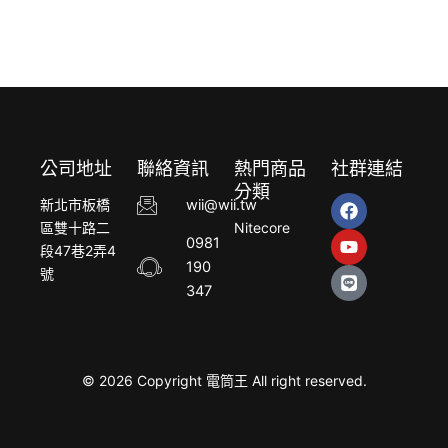
公司地址
聯絡資訊
熱門商品
社群連結
分類
F
Y
L
新北市板橋
wii@wii.tw
a
o
i
區雙十路二
Nitecore
c
u
n
0981
段47巷2弄4
e
t
e
190
b
u
號
o
b
347
o
e
k
© 2026 Copyright 電筒王 All right reserved.