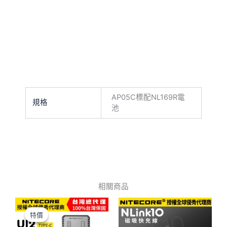
AP05C標配NL169R電
規格
池
相關商品
原
目
始
前
特價
特價
價
價