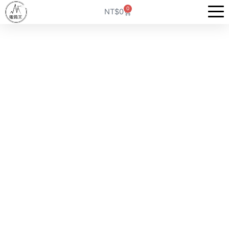
跳
0
購
NT$
0
至
物
籃
主
要
內
容