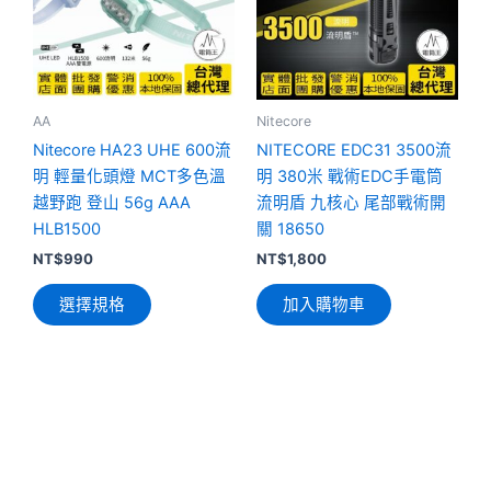
多
種
款
式。
可
AA
Nitecore
在
Nitecore HA23 UHE 600流
NITECORE EDC31 3500流
產
明 輕量化頭燈 MCT多色溫
明 380米 戰術EDC手電筒
品
越野跑 登山 56g AAA
流明盾 九核心 尾部戰術開
頁
HLB1500
關 18650
面
NT$
990
NT$
1,800
選
選擇規格
加入購物車
擇
選
項