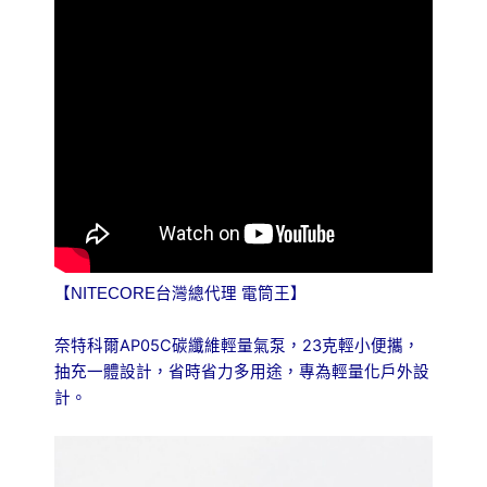
【NITECORE台灣總代理 電筒王】
AP05C
23
，
奈特科爾
碳纖維輕量氣泵，
克輕小便攜
，
抽充一體設計
省時省力多用途，
專為輕量化戶外設
計。