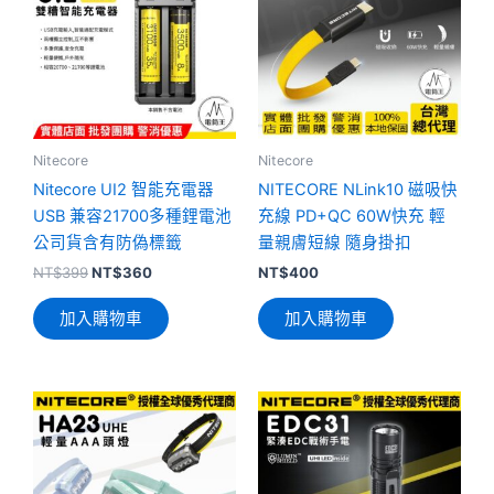
格：
格：
NT$399。
NT$360。
Nitecore
Nitecore
Nitecore UI2 智能充電器
NITECORE NLink10 磁吸快
USB 兼容21700多種鋰電池
充線 PD+QC 60W快充 輕
公司貨含有防偽標籤
量親膚短線 隨身掛扣
NT$
399
NT$
360
NT$
400
加入購物車
加入購物車
此
產
品
有