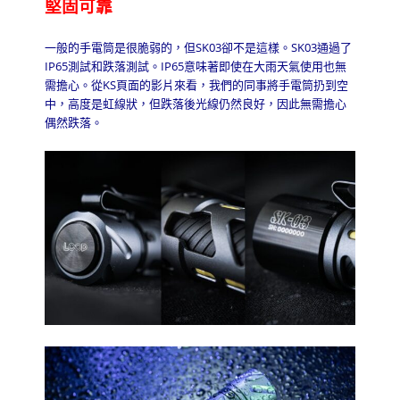
堅固可靠
一般的手電筒是很脆弱的，但
SK03
卻不是這樣。
SK03
通過了
IP65
測試和跌落測試。
IP65
意味著即使在大雨天氣使用也無
需擔心。從
KS
頁面的影片來看，我們的同事將手電筒扔到空
中，高度是虹線狀，但跌落後光線仍然良好，因此無需擔心
偶然跌落。