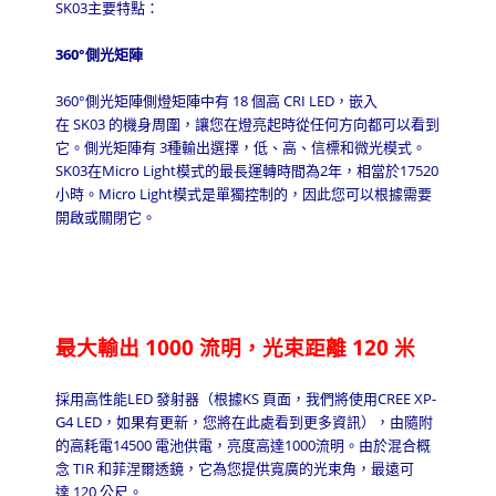
SK03
主要特點：
360
°側光矩陣
360
°側光矩陣
側燈矩陣中有
18
個高
CRI LED
，嵌入
在
SK03
的機身周圍，讓您在燈亮起時從任何方向都可以看到
它。側光矩陣有
3
種輸出選擇，低、高、信標和微光模式。
SK03
在
Micro Light
模式的最長運轉時間為
2
年，相當於
17520
小時。
Micro Light
模式是單獨控制的，因此您可以根據需要
開啟或關閉它。
最大輸出
1000
流明，光束距離
120
米
採用高性能
LED
發射器（根據
KS
頁面，我們將使用
CREE XP-
G4 LED
，如果有更新，您將在此處看到更多資訊），由隨附
的高耗電
14500
電池供電，亮度高達
1000
流明。由於混合概
念
TIR
和菲涅爾透鏡，它為您提供寬廣的光束角，最遠可
達
120
公尺。