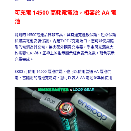
可充電
14500
高耗電電池，相容於
AA
電
池
隨附的
14500
電池品質非常高，具有過充過放保護、短路保護
和錯誤電池安裝保護，內建
TYPE C
充電端口，您可以使用隨
附的電纜為其充電，無需額外購買充電器，手電筒充滿電大
約需要
1.3
小時，正極上的指示顯示紅色表示充電，藍色表示
充電完成。
SK03
可使用
14500
電池供電，也可以使用普通
AA
電池供
電，當隨附的電池充電時，您可以裝入
AA
電池並準備使用