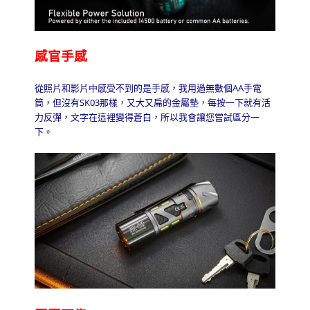
感官手感
從照片和影片中感受不到的是手感，我用過無數個
AA
手電
筒，但沒有
SK03
那樣，又大又扁的金屬墊，每按一下就有活
力反彈，文字在這裡變得蒼白，所以我會讓您嘗試區分一
下。