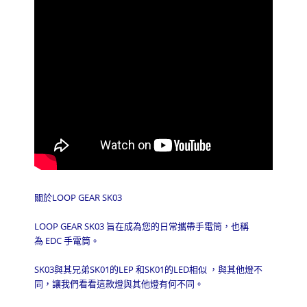
關於
LOOP GEAR SK03
LOOP GEAR SK03
旨在成為您的日常攜帶手電筒，也稱
為
EDC
手電筒。
SK03
與其兄弟
SK01
的
LEP
和
SK01
的
LED
相似
，與其他燈不
同，讓我們看看這款燈與其他燈有何不同。