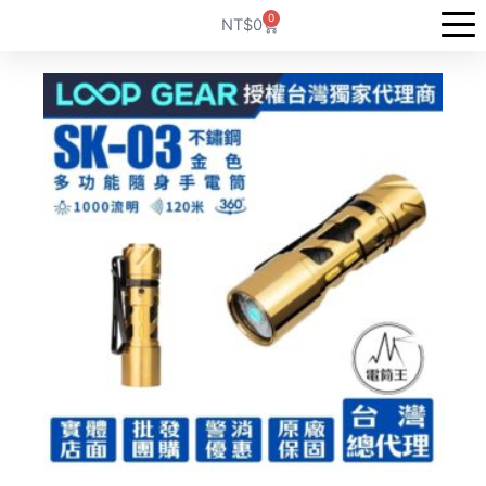
跳
0
購
NT$
0
至
物
籃
主
要
內
容