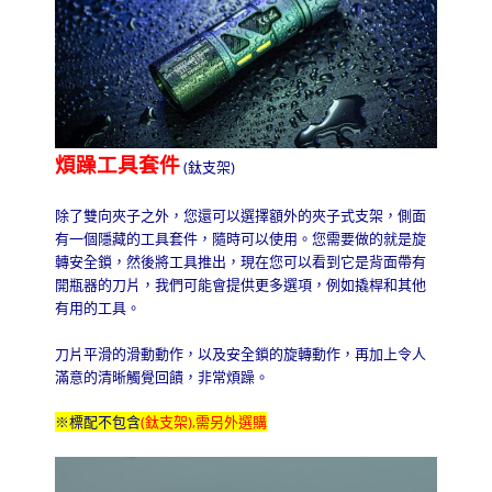
煩躁工具套件
(
鈦支架
)
除了雙向夾子之外，您還可以選擇額外的夾子式支架，側面
有一個隱藏的工具套件，隨時可以使用。您需要做的就是旋
轉安全鎖，然後將工具推出，現在您可以看到它是背面帶有
開瓶器的刀片，我們可能會提供更多選項，例如撬桿和其他
有用的工具。
刀片平滑的滑動動作，以及安全鎖的旋轉動作，再加上令人
滿意的清晰觸覺回饋，非常煩躁。
※標配不包含
(
),需另外選購
鈦支架