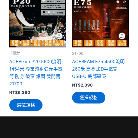
產
產
品
品
有
有
多
多
種
種
款
款
式。
式。
可
可
手電筒
21700
在
在
ACEBeam P20 5600流明
ACEBEAM E75 4500流明
產
產
1454米 專業遠射強光手電
260米 高亮LED手電筒
品
品
筒 防身 破窗 爆閃 雙開關
USB-C 底部磁吸
頁
頁
21700
NT$
2,890
面
面
NT$
6,380
選擇規格
選
選
選擇規格
擇
擇
選
選
項
項