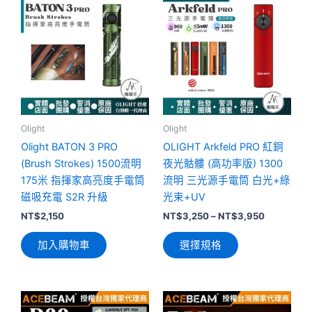
產
品
有
多
種
款
式。
可
Olight
Olight
在
Olight BATON 3 PRO
OLIGHT Arkfeld PRO 紅銅
產
(Brush Strokes) 1500流明
夜光骷髏 (高功率版) 1300
品
175米 指揮家高亮度手電筒
流明 三光源手電筒 白光+綠
頁
磁吸充電 S2R 升級
光束+UV
面
NT$
2,150
NT$
3,250
–
NT$
3,950
選
加入購物車
選擇規格
擇
選
項
此
此