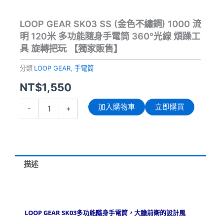
LOOP GEAR SK03 SS (金色不繡鋼) 1000 流
明 120米 多功能隨身手電筒 360°光線 煩躁工
具 旋轉把玩 【獨家販售】
分類
LOOP GEAR
,
手電筒
NT$
1,550
LOOP
加入購物車
立即購買
-
+
GEAR
SK03
SS
(金
色
不
描述
繡
鋼)
1000
流
明
LOOP GEAR SK03
多功能隨身手電筒，大膽前衛的設計風