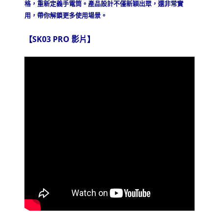
120
格，重新定義手電筒。產品設計不僅新穎出眾，還非常實
米
用，帶你解鎖更多使用場景。
多
功
【SK03 PRO 影片】
能
隨
身
手
電
筒
360°
光
線
煩
躁
工
具
旋
轉
把
玩
【獨
家