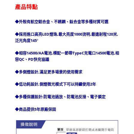
產品特點
◆外殼有航空鋁合金、不銹鋼、鈦合金等多種材質可選
LED
,
1000
,
120
,
◆採用進口高亮
燈珠
最大亮度
流明
最遠射程
米
145
泛光角度
°
14500/AA
,
TypeC
14500
,
◆相容
電池
標配一節帶
充電口
電池
相
QC
PD
容
、
快充協議
,
◆多側燈設計
滿足更多場景的使用需求
,
2
◆低功耗設計
側燈微光模式下可以持續使用
年
:
◆多種保護設計
防電池過放、防電池反接、電子鎖定
5
◆商品提供
年原廠保固