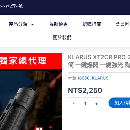
47巷2弄4號
產品分類
最新優惠
選購指南
會員回
關於我們
KLARUS XT2CR PR
筒 一鍵爆閃 一鍵強光 陶
分類
18650
,
KLARUS
NT$
2,250
KLARUS
加入購
-
+
XT2CR
PRO
2025
2300
流