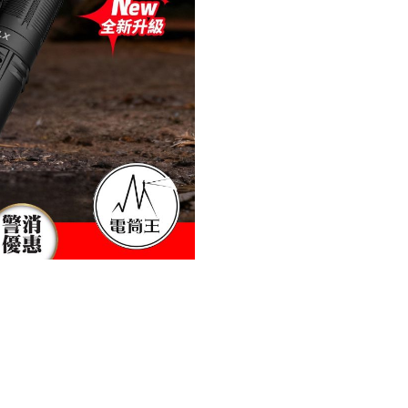
明
360
米
警
用
戰
術
小
直
筒
一
鍵
爆
閃
一
鍵
強
光
陶
瓷
珠
攻