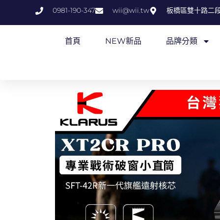
跳
0981-190-347
wii@wii.tw
板橋區雙十路二段
至
主
首頁
NEW新品
品牌分類
要
內
容