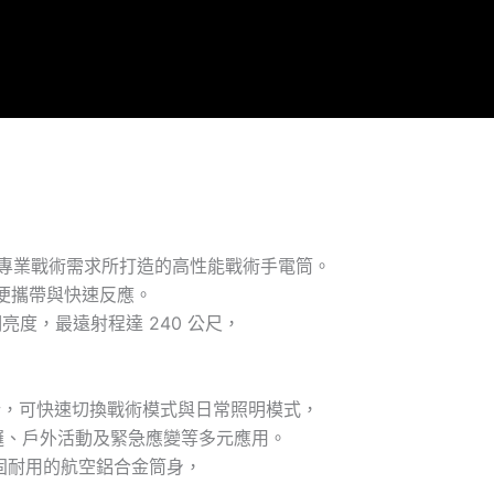
用勤務與專業戰術需求所打造的高性能戰術手電筒。
便攜帶與快速反應。
明亮度，最遠射程達 240 公尺，
按鍵設計，可快速切換戰術模式與日常照明模式，
巡邏、戶外活動及緊急應變等多元應用。
堅固耐用的航空鋁合金筒身，