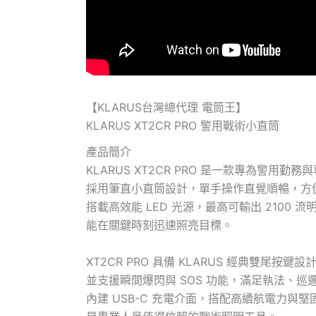
【KLARUS台灣總代理 電筒王】
KLARUS XT2CR PRO 警用戰術小直筒
產品簡介
KLARUS XT2CR PRO 是一款專為警
採用筆直小直筒設計，單手操作直覺順暢，方
搭載高效能 LED 光源，最高可輸出 2100 流
能在關鍵時刻迅速照亮目標。
XT2CR PRO 具備 KLARUS 經典雙尾
並支援瞬間爆閃與 SOS 功能，滿足執法、
內建 USB-C 充電介面，搭配高續航電力與