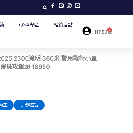
饋
Q&A專區
經銷店點
0
購
NT$
0
物
籃
O 2025 2300流明 360米 警用戰術小直
瓷珠攻擊頭 18650
物車
立即購買