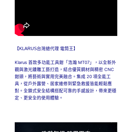
備
數
量
【KLARUS台灣總代理 電筒王】
Klarus 首款多功能工具鉗「浩瀚 MT07」，以全新外
觀與激光鏤雕工藝打造，結合優質鋼材與精密 CNC
鉗頭，將藝術與實用完美融合。集成 20 項全能工
具，從戶外露營、居家維修到緊急救援皆能輕鬆應
對。全鎖式安全結構搭配可靠的手感設計，帶來更穩
定、更安全的使用體驗。