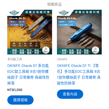
相關商品
此
產
品
有
多
種
款
式。
可
多功能工具
OKNIFE
在
OKNIFE Otacle D1 多功能
OKNIFE Otacle D1 Ti 【雪
產
EDC鈦工具組 8合1迷你螺
花】多功能EDC工具組 8合
品
絲起子 日常維修 具磁性防
1迷你螺絲起子 日常維修 具
頁
掉落
磁性防掉落
面
NT$
1,250
選
查看內容
選擇規格
擇
選