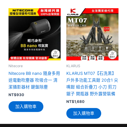
項
Nitecore
KLARUS
Nitecore BB nano 隨身多用
KLARUS MT07【石洗黑】
途電動吹塵器 吹吸合一 清
戶外多功能工具鉗 20合1 尖
潔攝影器材 鍵盤除塵
嘴鉗 組合折疊刀 小刀 剪刀
鋸子 開瓶器 野外露營裝備
NT$
930
NT$
1,680
加入購物車
加入購物車