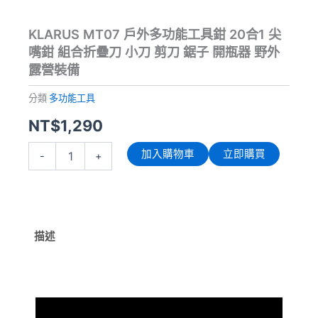
KLARUS MT07 戶外多功能工具鉗 20合1 尖
嘴鉗 組合折疊刀 小刀 剪刀 鋸子 開瓶器 野外
露營裝備
分類
多功能工具
NT$
1,290
KLARUS
加入購物車
立即購買
-
+
MT07
戶
外
多
功
能
描述
工
具
鉗
20
合