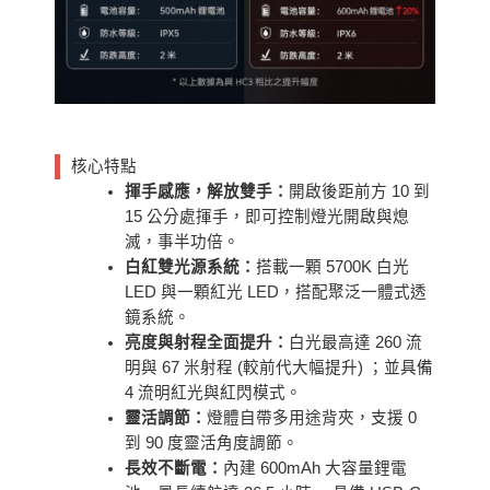
核心特點
揮手感應，解放雙手：
開啟後距前方 10 到
15 公分處揮手，即可控制燈光開啟與熄
滅，事半功倍。
白紅雙光源系統：
搭載一顆 5700K 白光
LED 與一顆紅光 LED，搭配聚泛一體式透
鏡系統。
亮度與射程全面提升：
白光最高達 260 流
明與 67 米射程 (較前代大幅提升) ；並具備
4 流明紅光與紅閃模式。
靈活調節：
燈體自帶多用途背夾，支援 0
到 90 度靈活角度調節。
長效不斷電：
內建 600mAh 大容量鋰電