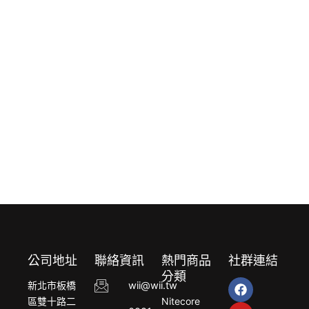
公司地址
聯絡資訊
熱門商品
社群連結
分類
F
Y
L
新北市板橋
wii@wii.tw
a
o
i
區雙十路二
Nitecore
c
u
n