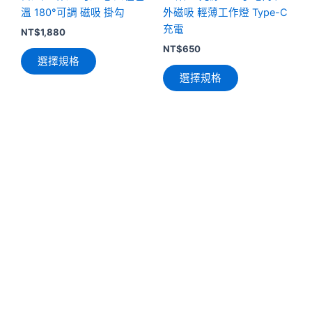
品
品
溫 180°可調 磁吸 掛勾
外磁吸 輕薄工作燈 Type-C
頁
頁
充電
NT$
1,880
面
面
NT$
650
選擇規格
選
選
選擇規格
擇
擇
選
選
項
項