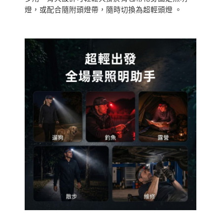
標
燈，或配合隨附頭燈帶，隨時切換為超輕頭燈 。
配
頭
燈
帶
數
量