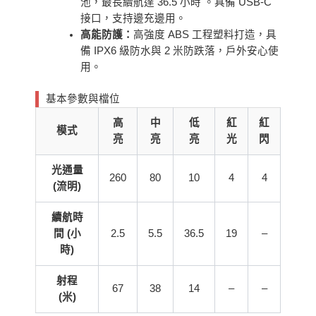
池，最長續航達 36.5 小時 。具備 USB-C
接口，支持邊充邊用。
高能防護：
高強度 ABS 工程塑料打造，具
備 IPX6 級防水與 2 米防跌落，戶外安心使
用。
基本參數與檔位
高
中
低
紅
紅
模式
亮
亮
亮
光
閃
光通量
260
80
10
4
4
(流明)
續航時
間 (小
2.5
5.5
36.5
19
–
時)
射程
67
38
14
–
–
(米)