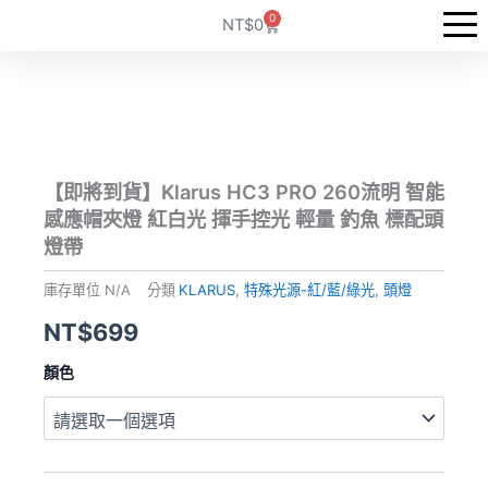
跳
0
購
NT$
0
至
物
籃
主
要
內
容
【即將到貨】Klarus HC3 PRO 260流明 智能
感應帽夾燈 紅白光 揮手控光 輕量 釣魚 標配頭
燈帶
庫存單位
N/A
分類
KLARUS
,
特殊光源-紅/藍/綠光
,
頭燈
NT$
699
【即
顏色
將
到
貨】
Klarus
HC3