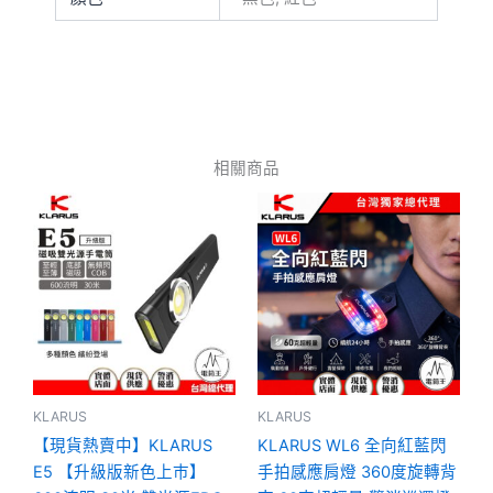
相關商品
此
產
品
有
多
種
款
式。
可
KLARUS
KLARUS
在
【現貨熱賣中】KLARUS
KLARUS WL6 全向紅藍閃
產
E5 【升級版新色上巿】
手拍感應肩燈 360度旋轉背