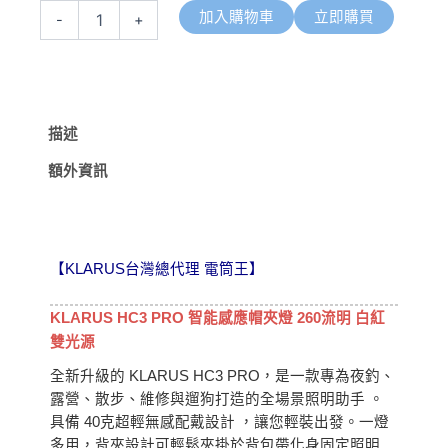
PRO
加入購物車
立即購買
-
+
260
流
明
智
能
感
描述
應
帽
額外資訊
夾
燈
紅
白
光
【KLARUS台灣總代理 電筒王】
揮
手
KLARUS HC3 PRO 智能感應帽夾燈 260流明 白紅
控
雙光源
光
輕
全新升級的 KLARUS HC3 PRO，是一款專為夜釣、
量
露營、散步、維修與遛狗打造的全場景照明助手 。
釣
具備 40克超輕無感配戴設計 ，讓您輕裝出發。一燈
魚
多用，背夾設計可輕鬆夾掛於背包帶化身固定照明