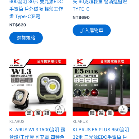
品
600流明 30米 雙光源EDC
夾 60克超輕量 警消巡邏燈
頁
手電筒 戶外磁吸 輕薄工作
TYPE-C
面
燈 Type-C充電
NT$
690
選
NT$
620
加入購物車
擇
選擇規格
選
項
此
此
產
產
品
品
有
有
多
多
種
種
款
款
式。
式。
可
可
KLARUS
KLARUS
在
在
KLARUS WL3 1500流明 露
KLARUS E5 PLUS 650流明
產
產
營燈/工作燈 可充電 四種色
32米 三光源EDC手電筒 戶