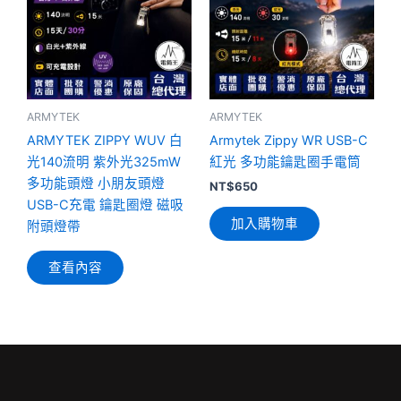
ARMYTEK
ARMYTEK
ARMYTEK ZIPPY WUV 白
Armytek Zippy WR USB-C
光140流明 紫外光325mW
紅光 多功能鑰匙圈手電筒
多功能頭燈 小朋友頭燈
NT$
650
USB-C充電 鑰匙圈燈 磁吸
加入購物車
附頭燈帶
查看內容