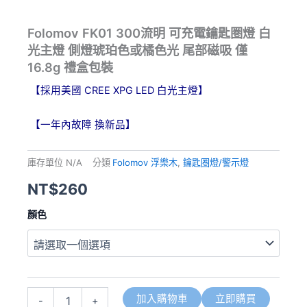
Folomov FK01 300流明 可充電鑰匙圏燈 白
光主燈 側燈琥珀色或橘色光 尾部磁吸 僅
16.8g 禮盒包裝
【採用美國 CREE XPG LED 白光主燈】
【一年內故障 換新品】
庫存單位
N/A
分類
Folomov 浮樂木
,
鑰匙圏燈/警示燈
NT$
260
Folomov
顏色
FK01
300
流
明
可
充
加入購物車
立即購買
-
+
電