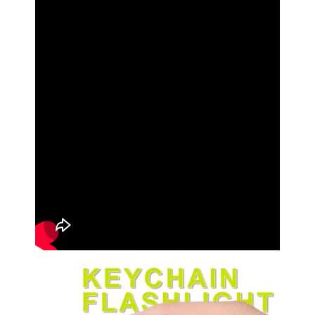
16.8g
禮
盒
包
裝
數
量