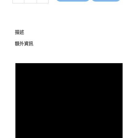
鑰
匙
圏
燈
白
描述
光
主
額外資訊
燈
側
燈
琥
珀
色
或
橘
色
光
尾
部
磁
吸
僅