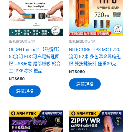
有
有
多
多
種
種
款
款
式。
式。
可
可
鑰匙圏燈/警示燈
鑰匙圏燈/警示燈
在
在
OLIGHT imini 2 【熱情紅】
NITECORE TIP3 MCT 720
產
產
50流明 EDC可充電鑰匙圈
流明 92米 多色溫金屬鑰匙
品
品
燈 USB充電 尾部磁吸 鋁合
燈 雙按鍵設計 僅重30克
頁
頁
金 IPX6防水 禮品
NT$
950
面
面
NT$
650
選擇規格
選
選
選擇規格
擇
擇
選
選
項
項