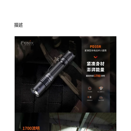
緊
湊
充
電
戰
描述
術
小
直
筒
最
大
亮
度
1700
流
明
353
米
雙
尾
按
設
計