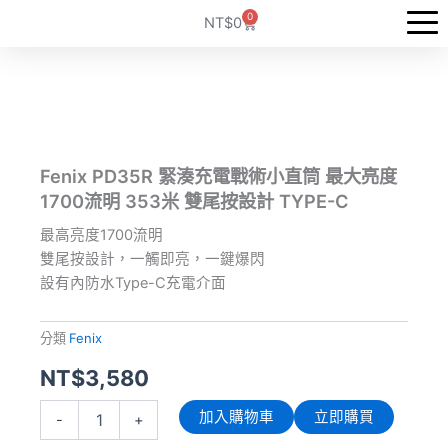
跳
0
購
NT$
0
至
物
籃
主
要
內
容
Fenix PD35R 緊湊充電戰術小直筒 最大亮度
1700流明 353米 雙尾按設計 TYPE-C
最高亮度1700流明
雙尾按設計，一觸即亮，一鍵爆閃
設有內防水Type-C充電介面
分類
Fenix
NT$
3,580
Fenix
加入購物車
立即購買
-
+
PD35R