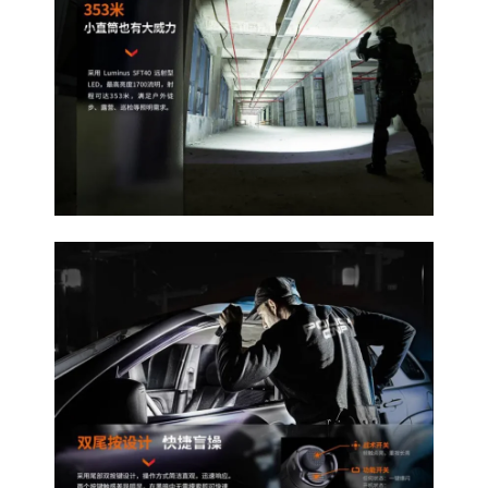
TYPE-
C
數
量