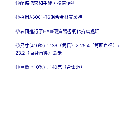
◎配備抱夾和手繩，攜帶便利
◎採用A6061-T6鋁合金材質製造
◎表面進行了HAIII硬質陽極氧化抗磨處理
◎尺寸(±10％)：136（筒長）× 25.4（筒頭直徑）x
23.2（筒身直徑）毫米
◎重量(±10％)：140克（含電池）