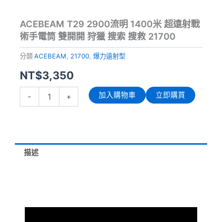
ACEBEAM T29 2900流明 1400米 超遠射戰
術手電筒 雙開開 狩獵 搜索 搜救 21700
分類
ACEBEAM
,
21700
,
爆力遠射型
NT$
3,350
ACEBEAM
加入購物車
立即購買
-
+
T29
2900
流
明
1400
米
描述
超
遠
射
戰
術
手
電