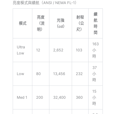
亮度模式與續航（ANSI / NEMA FL-1）
續
亮度
射程
光強
航
模式
（流
（公
（cd）
時
明）
尺）
間
163
Ultra
12
2,652
103
小
Low
時
37
Low
80
13,456
232
小
時
15
Med 1
200
32,400
360
小
時