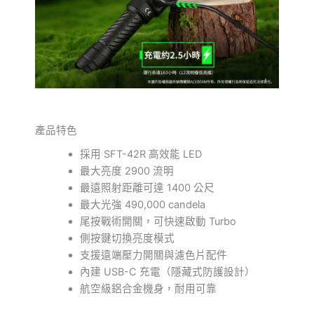
產品特色
採用 SFT-42R 高效能 LED
最大亮度 2900 流明
最遠照射距離可達 1400 公尺
最大光強 490,000 candela
尾按戰術開關，可快速啟動 Turbo
側按鍵切換亮度模式
支援遠端壓力開關與濾色片配件
內建 USB-C 充電（隱藏式防護設計）
航空級鋁合金機身，耐用可靠