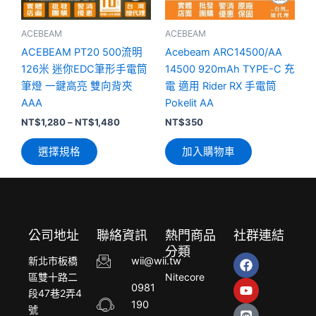
式。
可
ACEBEAM
ACEBEAM
在
ACEBEAM PT20 500流明
Acebeam ARC14500/AA
產
126米 迷你EDC筆形手電筒
14500 920mAh TYPE-C 充
品
筆燈 一鍵高亮 雙向背夾
電 適用 Rider RX 手電筒
頁
AAA
Pokelit AA
面
NT$
1,280
–
NT$
1,480
NT$
350
選
選擇規格
加入購物車
擇
選
項
公司地址
聯絡資訊
熱門商品
社群連結
分類
F
Y
L
新北市板橋
wii@wii.tw
a
o
i
區雙十路二
Nitecore
c
u
n
0981
段47巷2弄4
e
t
e
190
b
u
號