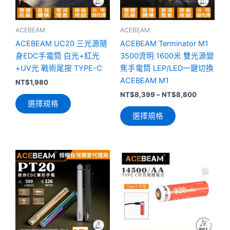
款
款
式。
式。
可
可
ACEBEAM
ACEBEAM
在
在
ACEBEAM UC20 三光源隨
ACEBEAM Terminator M1
產
產
身EDC手電筒 白光+紅光
3500流明 1600米 雙光源變
品
品
+UV光 戰術尾按 TYPE-C
焦手電筒 LEP/LED一鍵切換
頁
頁
ACEBEAM M1
NT$
1,980
面
面
NT$
8,399
–
NT$
8,800
選擇規格
選
選
選擇規格
擇
擇
選
選
項
項
此
產
品
有
多
種
款