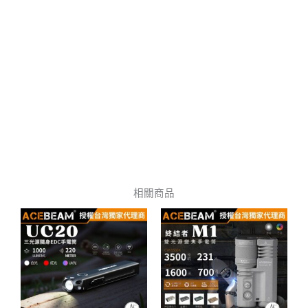
相關商品
此
此
產
產
品
品
有
有
多
多
種
種