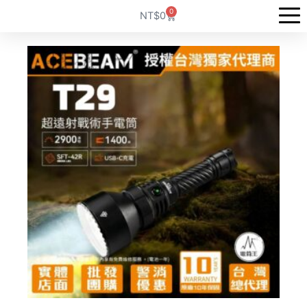
跳
0
購
NT$
0
至
物
籃
主
要
內
容