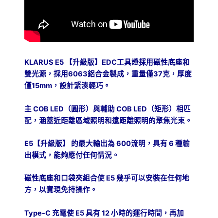
充
電
數
量
KLARUS E5
EDC
【升級版】
工具燈採用磁性底座和
6063
37
雙光源，採用
鋁合金製成，重量僅
克，厚度
15mm
僅
，設計緊湊輕巧。
COB LED
COB LED
主
（圓形）與輔助
（矩形）相匹
配，涵蓋近距離區域照明和遠距離照明的聚焦光束。
E5
600
6
【升級版】
的最大輸出為
流明，具有
種輸
出模式，能夠應付任何情況。
E5
磁性底座和口袋夾組合使
幾乎可以安裝在任何地
方，以實現免持操作。
Type-C
E5
12
充電使
具有
小時的運行時間，再加