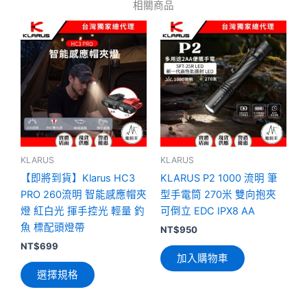
相關商品
此
產
品
有
多
種
款
式。
可
KLARUS
KLARUS
在
【即將到貨】Klarus HC3
KLARUS P2 1000 流明 筆
產
PRO 260流明 智能感應帽夾
型手電筒 270米 雙向抱夾
品
燈 紅白光 揮手控光 輕量 釣
可倒立 EDC IPX8 AA
頁
魚 標配頭燈帶
NT$
950
面
NT$
699
加入購物車
選
選擇規格
擇
選