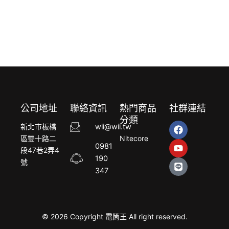
公司地址
聯絡資訊
熱門商品
社群連結
分類
F
Y
L
新北市板橋
wii@wii.tw
a
o
i
區雙十路二
Nitecore
c
u
n
0981
段47巷2弄4
e
t
e
190
b
u
號
o
b
347
o
e
k
© 2026 Copyright 電筒王 All right reserved.