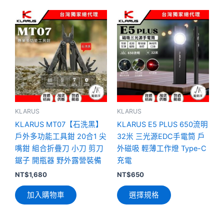
項
此
產
品
有
多
種
款
式。
可
KLARUS
KLARUS
在
KLARUS MT07【石洗黑】
KLARUS E5 PLUS 650流明
產
戶外多功能工具鉗 20合1 尖
32米 三光源EDC手電筒 戶
品
嘴鉗 組合折疊刀 小刀 剪刀
外磁吸 輕薄工作燈 Type-C
頁
鋸子 開瓶器 野外露營裝備
充電
面
NT$
1,680
NT$
650
選
加入購物車
選擇規格
擇
選
項