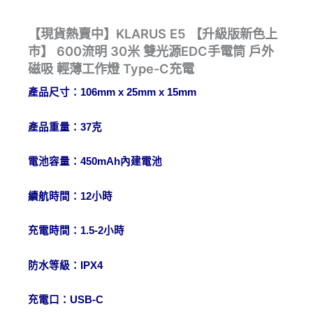
【現貨熱賣中】KLARUS E5 【升級版新色上
巿】 600流明 30米 雙光源EDC手電筒 戶外
磁吸 輕薄工作燈 Type-C充電
產品尺寸：
106mm x 25mm x 15mm
產品重量：
37
克
電池容量：
450mAh
內建電池
續航時間：
12
小時
充電時間：
1.5-2
小時
防水等級：
IPX4
充電口：
USB-C