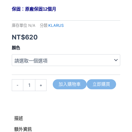
保固：原廠保固
12
個月
庫存單位
N/A
分類
KLARUS
NT$
620
【現
顏色
貨
熱
賣
中】
KLARUS
E5
加入購物車
立即購買
-
+
【升
級
版
新
色
上
描述
巿】
600
額外資訊