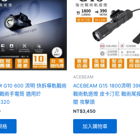
品
有
多
種
款
式。
可
在
產
品
ACEBEAM
頁
M G10 600 流明 快拆導軌戰術
ACEBEAM G15 1800流明 3
面
電戰術手電筒 適用於
戰術軌道燈 皮卡汀尼 戰術尾按
選
P320
關 攻擊頭
擇
0
NT$
3,450
選
項
規格
加入購物車