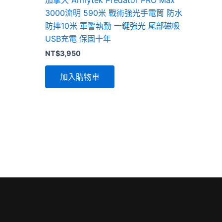
3000流明 590米 戰術強光手電筒 防水
防摔10米 軍警執勤 一鍵強光 尾部磁吸
USB充電 保固十年
NT$
3,950
加入購物車