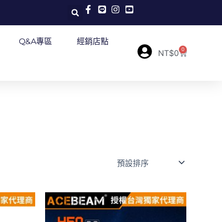
Q&A專區
經銷店點
0
購
NT$
0
物
籃