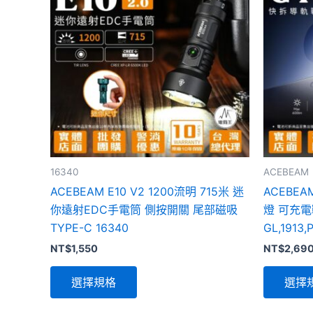
品
有
多
種
款
式。
可
在
產
品
16340
ACEBEAM
頁
ACEBEAM E10 V2 1200流明 715米 迷
ACEBEA
面
你遠射EDC手電筒 側按開關 尾部磁吸
燈 可充
選
TYPE-C 16340
GL,1913,
擇
NT$
1,550
NT$
2,69
選
項
選擇規格
選擇