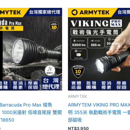
此
產
品
有
多
種
款
式。
可
在
產
品
ARMYTEK
頁
 Barracuda Pro Max 梭魚
ARMYTEM VIKING PRO MA
面
明 1000米遠射 低噪音尾按 雙開
明 355米 執勤戰術手電筒 一
選
/18650
部磁吸
擇
0
NT$
3,950