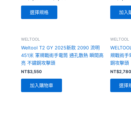
選
項
選擇規格
加入
WELTOOL
WELTOOL
Weltool T2 GY 2025新款 2090 流明
WELTOOL
451米 軍規戰術手電筒 通孔散熱 瞬間高
規戰術手
亮 不鏽鋼攻擊頭
鋼攻擊頭
NT$
3,550
NT$
2,78
加入購物車
選擇