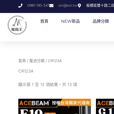
跳
0981-190-347
wii@wii.tw
板橋區雙十路二段
至
主
首頁
NEW新品
品牌分類
要
內
容
首頁
/
電池分類
/ CR123A
CR123A
顯示第 1 至 12 項結果，共 13 項
此
產