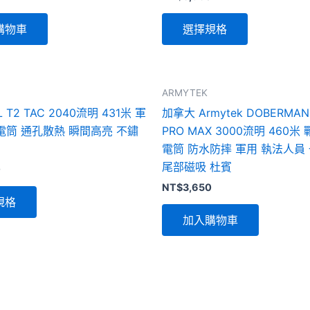
選
項
購物車
選擇規格
此
ARMYTEK
產
 T2 TAC 2040流明 431米 軍
加拿大 Armytek DOBERMAN
品
電筒 通孔散熱 瞬間高亮 不鏽
PRO MAX 3000流明 460
有
電筒 防水防摔 軍用 執法人員
多
尾部磁吸 杜賓
0
種
NT$
3,650
款
規格
式。
加入購物車
可
在
產
品
頁