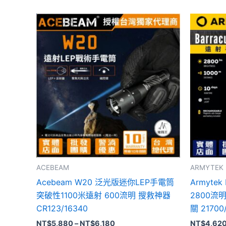
此
產
品
有
多
種
款
式。
可
在
產
品
ACEBEAM
ARMYTEK
頁
Acebeam W20 泛光版迷你LEP手電筒
Armytek
面
突破性1100米遠射 600流明 搜救神器
2800流
選
CR123/16340
關 21700
擇
NT$
5,880
–
NT$
6,180
NT$
4,62