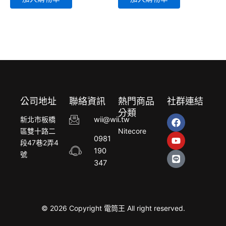
公司地址
聯絡資訊
熱門商品
社群連結
分類
F
Y
L
新北市板橋
wii@wii.tw
a
o
i
區雙十路二
Nitecore
c
u
n
0981
段47巷2弄4
e
t
e
190
b
u
號
o
b
347
o
e
k
© 2026 Copyright 電筒王 All right reserved.