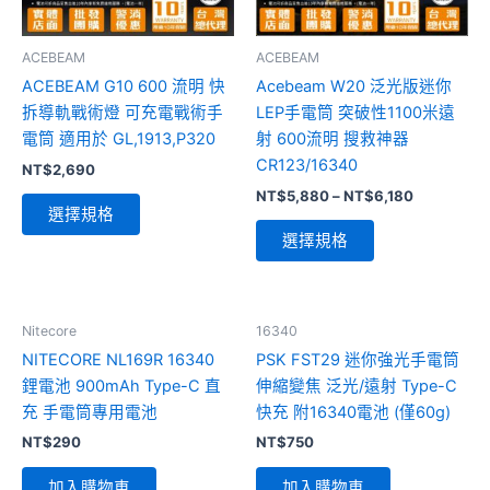
式。
式。
可
可
ACEBEAM
ACEBEAM
在
在
ACEBEAM G10 600 流明 快
Acebeam W20 泛光版迷你
產
產
拆導軌戰術燈 可充電戰術手
LEP手電筒 突破性1100米遠
品
品
電筒 適用於 GL,1913,P320
射 600流明 搜救神器
頁
頁
CR123/16340
NT$
2,690
面
面
NT$
5,880
–
NT$
6,180
選
選
選擇規格
擇
擇
選擇規格
選
選
項
項
Nitecore
16340
NITECORE NL169R 16340
PSK FST29 迷你強光手電筒
鋰電池 900mAh Type-C 直
伸縮變焦 泛光/遠射 Type-C
充 手電筒專用電池
快充 附16340電池 (僅60g)
NT$
290
NT$
750
加入購物車
加入購物車