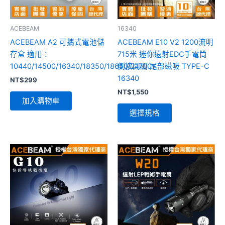
式。
可
ACEBEAM
16340
在
ACEBEAM A2 可攜式電池儲
ACEBEAM E10 V2 1200流明
產
存盒 適用：
715米 迷你遠射EDC手電筒
品
10440/14500/16340/18350/18650/21700
側按開關 尾部磁吸 TYPE-C
頁
16340
NT$
299
面
NT$
1,550
選
加入購物車
擇
選擇規格
選
項
此
此
產
產
品
品
有
有
多
多
種
種
款
款