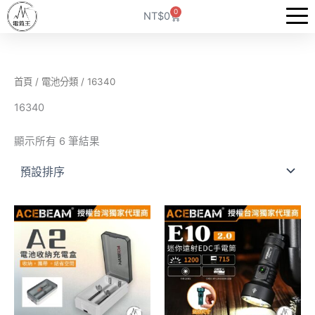
跳
0
購
NT$
0
至
物
籃
主
要
內
首頁
/
電池分類
/ 16340
容
16340
顯示所有 6 筆結果
此
產
品
有
多
種
款