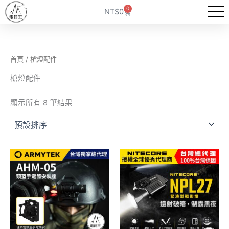
跳
0
購
NT$
0
至
物
籃
主
要
內
首頁
/ 槍燈配件
容
槍燈配件
顯示所有 8 筆結果