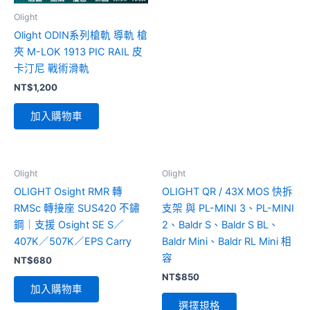
可
Olight
在
Olight ODIN系列槍軌 導軌 槍
產
夾 M-LOK 1913 PIC RAIL 皮
品
卡汀尼 戰術滑軌
頁
NT$
1,200
面
選
加入購物車
擇
選
項
此
Olight
Olight
產
OLIGHT Osight RMR 轉
OLIGHT QR / 43X MOS 快拆
品
RMSc 轉接座 SUS420 不鏽
支架 與 PL-MINI 3、PL-MINI
有
鋼｜支援 Osight SE S／
2、Baldr S、Baldr S BL、
多
407K／507K／EPS Carry
Baldr Mini、Baldr RL Mini 相
種
容
NT$
680
款
NT$
850
式。
加入購物車
可
選擇規格