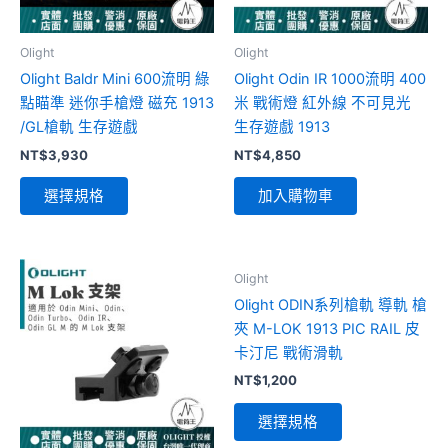
式。
可
Olight
Olight
在
Olight Baldr Mini 600流明 綠
Olight Odin IR 1000流明 400
產
點瞄準 迷你手槍燈 磁充 1913
米 戰術燈 紅外線 不可見光
品
/GL槍軌 生存遊戲
生存遊戲 1913
頁
NT$
3,930
NT$
4,850
面
選
選擇規格
加入購物車
擇
選
項
此
Olight
產
Olight ODIN系列槍軌 導軌 槍
品
夾 M-LOK 1913 PIC RAIL 皮
有
卡汀尼 戰術滑軌
多
NT$
1,200
種
款
選擇規格
式。