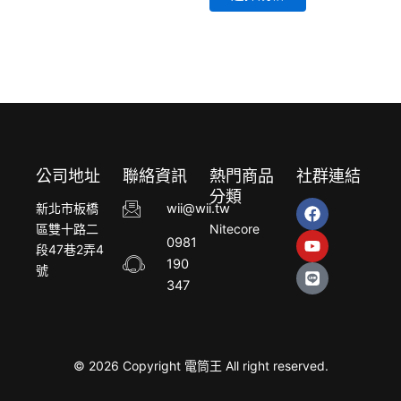
在
產
品
頁
面
選
擇
選
公司地址
聯絡資訊
熱門商品
社群連結
項
分類
F
Y
L
新北市板橋
wii@wii.tw
a
o
i
區雙十路二
Nitecore
c
u
n
0981
段47巷2弄4
e
t
e
190
b
u
號
o
b
347
o
e
k
© 2026 Copyright 電筒王 All right reserved.