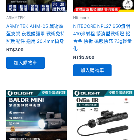
ARMYTEK
Nitecore
ARMYTEK AHM-05 戰術頭
NITECORE NPL27 650流明
盔支架 夜視鏡護罩 戰術免持
410米射程 緊湊型戰術燈 鋁
照明配件 適用 20.4mm筒身
合金 快拆 磁吸快充 73g輕量
化
NT$
300
NT$
3,900
加入購物車
加入購物車
此
產
品
有
多
種
款