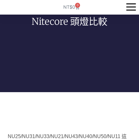
跳
0
購
NT$
0
至
物
籃
主
Nitecore 頭燈比較
要
內
容
NU25/NU31/NU33/NU21/NU43/NU40/NU50/NU11 這