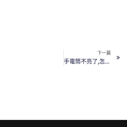
下
下一篇
手電筒不亮了,怎麼辦?