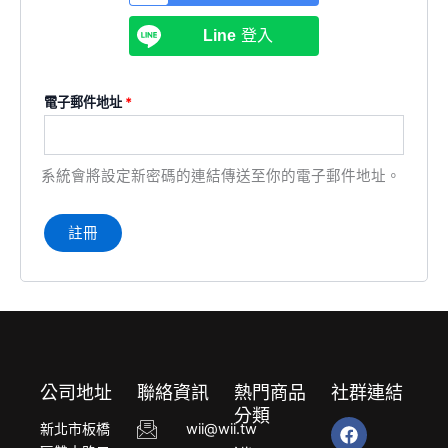
Line
登入
電子郵件地址
*
系統會將設定新密碼的連結傳送至你的電子郵件地址。
註冊
公司地址
聯絡資訊
熱門商品
社群連結
分類
F
Y
L
新北市板橋
wii@wii.tw
a
o
i