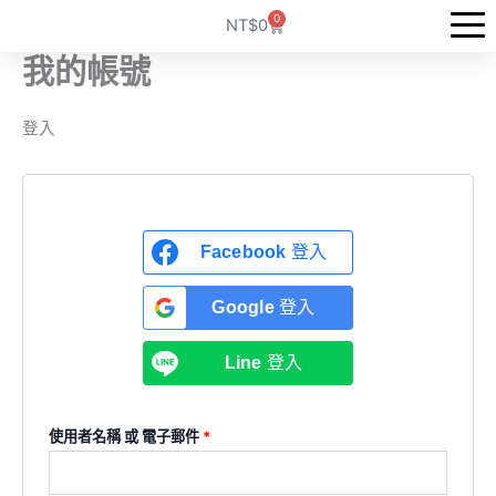
跳
必
必
必
0
購
NT$
0
至
物
填
填
填
籃
我的帳號
主
要
內
登入
容
Facebook
登入
Google
登入
Line
登入
使用者名稱 或 電子郵件
*