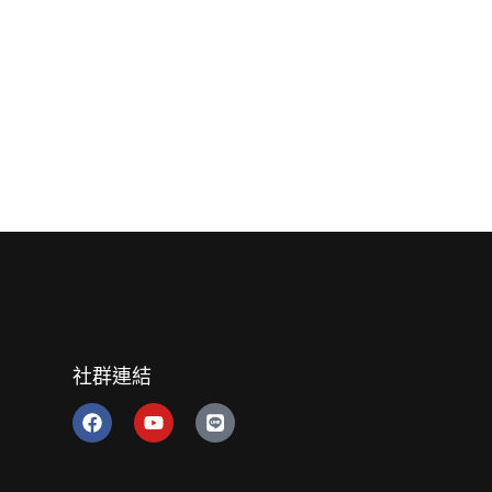
社群連結
F
Y
L
a
o
i
c
u
n
e
t
e
b
u