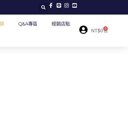
饋
Q&A專區
經銷店點
0
購
NT$
0
物
籃