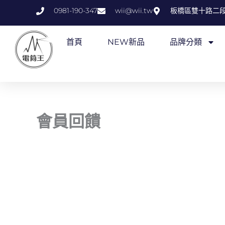
跳
0981-190-347
wii@wii.tw
板橋區雙十路二段
至
主
首頁
NEW新品
品牌分類
要
內
容
會員回饋